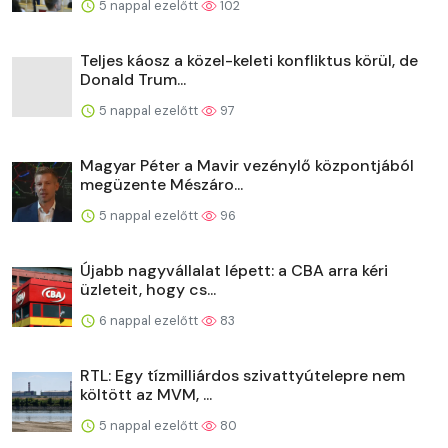
5 nappal ezelőtt
102
Teljes káosz a közel-keleti konfliktus körül, de
Donald Trum...
5 nappal ezelőtt
97
Magyar Péter a Mavir vezénylő központjából
megüzente Mészáro...
5 nappal ezelőtt
96
Újabb nagyvállalat lépett: a CBA arra kéri
üzleteit, hogy cs...
6 nappal ezelőtt
83
RTL: Egy tízmilliárdos szivattyútelepre nem
költött az MVM, ...
5 nappal ezelőtt
80