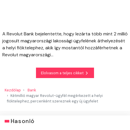
A Revolut Bank bejelentette, hogy lezárta több mint 2 millió
jogosult magyarországi lakossági ügyfelének áthelyezését
a helyi fióktelephez, akik így mostantól hozzáférhetnek a
Revolut magyarországi...
Elolvasom a teljes cikket
Kezdőlap
Bank
Kétmillió magyar Revolut-ügyfél megérkezett a helyi
fióktelephez, percenként szereznek egy új ügyfelet
Hasonló