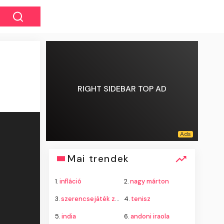
RIGHT SIDEBAR TOP AD
Mai trendek
1.
infláció
2.
nagy márton
3.
szerencsejáték zrt.
4.
tenisz
5.
india
6.
andoni iraola