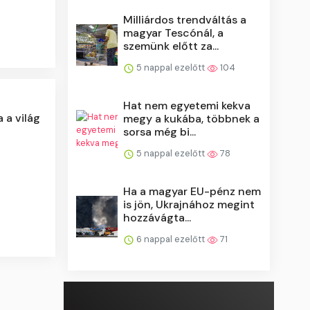
Milliárdos trendváltás a
magyar Tescónál, a
szemünk előtt za...
5 nappal ezelőtt
104
Hat nem egyetemi kekva
 a világ
megy a kukába, többnek a
sorsa még bi...
5 nappal ezelőtt
78
Ha a magyar EU-pénz nem
is jön, Ukrajnához megint
hozzávágta...
6 nappal ezelőtt
71