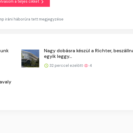
olvasom a teljes cikket
ump iráni háborúra tett megjegyzése
tunk
Nagy dobásra készül a Richter, beszállna
egyik leggy...
32 perccel ezelőtt
4
avaly