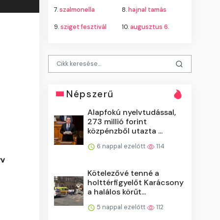
7.
szalmonella
8.
hajnal tamás
9.
sziget fesztivál
10.
augusztus 6.
Népszerű
Alapfokú nyelvtudással,
273 millió forint
közpénzből utazta ...
6 nappal ezelőtt
114
rv
Kötelezővé tenné a
holttérfigyelőt Karácsony
a halálos körűt...
5 nappal ezelőtt
112