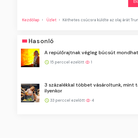
El
Kezdőlap
Üzlet
Kéthetes csúcsra küldte az olaj árát Tr
Hasonló
A repülőrajtnak végleg búcsút mondha
15 perccel ezelőtt
1
3 százalékkal többet vásároltunk, mint t
ilyenkor
33 perccel ezelőtt
4