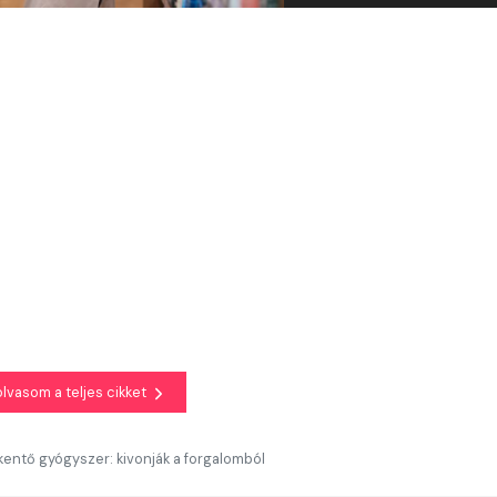
olvasom a teljes cikket
kentő gyógyszer: kivonják a forgalomból