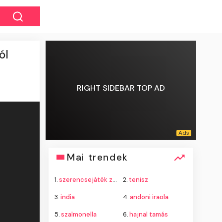
ól
RIGHT SIDEBAR TOP AD
Mai trendek
1.
szerencsejáték zrt.
2.
tenisz
3.
india
4.
andoni iraola
5.
szalmonella
6.
hajnal tamás