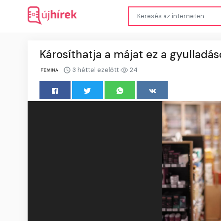
Károsíthatja a májat ez a gyulladá
3 héttel ezelőtt
24