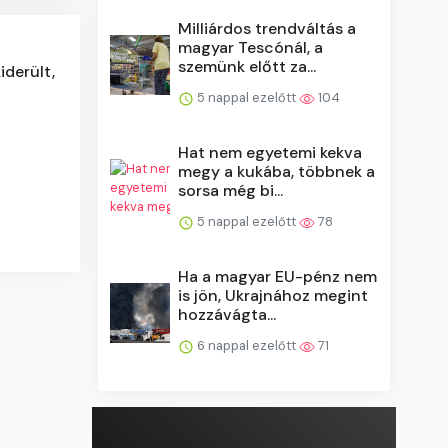
Milliárdos trendváltás a
magyar Tescónál, a
szemünk előtt za...
iderült,
5 nappal ezelőtt
104
Hat nem egyetemi kekva
megy a kukába, többnek a
sorsa még bi...
5 nappal ezelőtt
78
Ha a magyar EU-pénz nem
is jön, Ukrajnához megint
hozzávágta...
6 nappal ezelőtt
71