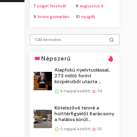
7.
sziget fesztivál
8.
augusztus 6.
9.
bruno guimarães
10.
nyugdíj
Népszerű
Alapfokú nyelvtudással,
273 millió forint
közpénzből utazta ...
6 nappal ezelőtt
114
Kötelezővé tenné a
holttérfigyelőt Karácsony
a halálos körűt...
5 nappal ezelőtt
112