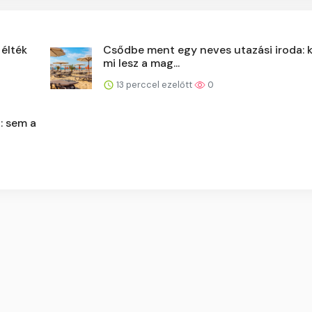
 élték
Csődbe ment egy neves utazási iroda: k
mi lesz a mag...
13 perccel ezelőtt
0
: sem a