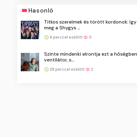
Hasonló
Titkos szerelmek és törött kordonok: így
meg a Shygys ...
6 perccel ezelőtt
0
Szinte mindenki elrontja ezt a hőségben
ventilátor, s...
28 perccel ezelőtt
2