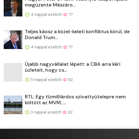
megüzente Mészáro...
4 nappal ezelőtt
77
Teljes káosz a közel-keleti konfliktus körül, de
Donald Trum...
4 nappal ezelőtt
77
Újabb nagyvállalat lépett: a CBA arra kéri
üzleteit, hogy cs...
5 nappal ezelőtt
62
RTL: Egy tízmilliárdos szivattyútelepre nem
költött az MVM, ...
3 nappal ezelőtt
62