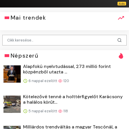
Mai trendek
Népszerű
Alapfokú nyelvtudással, 273 millió forint
közpénzből utazta ...
6 nappal ezelőtt
120
Kötelezővé tenné a holttérfigyelőt Karácsony
a halálos körűt...
5 nappal ezelőtt
118
Milliárdos trendváltás a magyar Tescónál, a