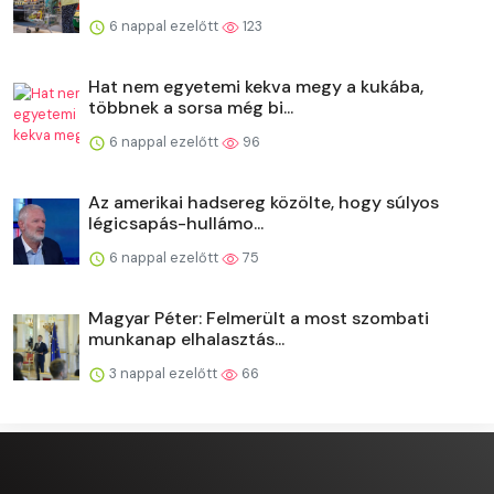
6 nappal ezelőtt
123
Hat nem egyetemi kekva megy a kukába,
többnek a sorsa még bi...
6 nappal ezelőtt
96
Az amerikai hadsereg közölte, hogy súlyos
légicsapás-hullámo...
6 nappal ezelőtt
75
Magyar Péter: Felmerült a most szombati
munkanap elhalasztás...
3 nappal ezelőtt
66