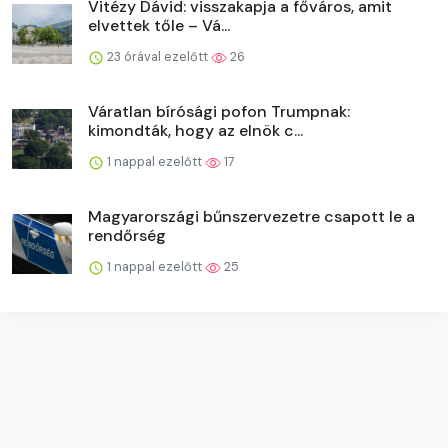
Vitézy Dávid: visszakapja a főváros, amit
elvettek tőle – Vá...
23 órával ezelőtt
26
Váratlan bírósági pofon Trumpnak:
kimondták, hogy az elnök c...
1 nappal ezelőtt
17
Magyarországi bűnszervezetre csapott le a
rendőrség
1 nappal ezelőtt
25