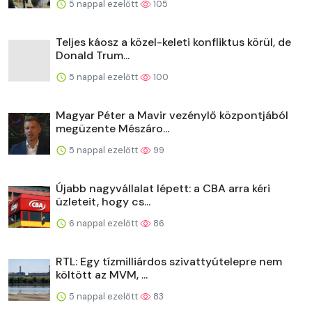
5 nappal ezelőtt
105
Teljes káosz a közel-keleti konfliktus körül, de
Donald Trum...
5 nappal ezelőtt
100
Magyar Péter a Mavir vezénylő központjából
megüzente Mészáro...
5 nappal ezelőtt
99
Újabb nagyvállalat lépett: a CBA arra kéri
üzleteit, hogy cs...
6 nappal ezelőtt
86
RTL: Egy tízmilliárdos szivattyútelepre nem
költött az MVM, ...
5 nappal ezelőtt
83