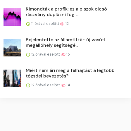
Kimondták a profik: ez a piszok olcsó
részvény duplázni fog ...
11 órával ezelőtt
12
Bejelentette az államtitkár: új vasúti
megállóhely segítségé...
12 órával ezelőtt
15
Miért nem éri meg a felhajtást a legtöbb
tőzsdei bevezetés?
12 órával ezelőtt
14