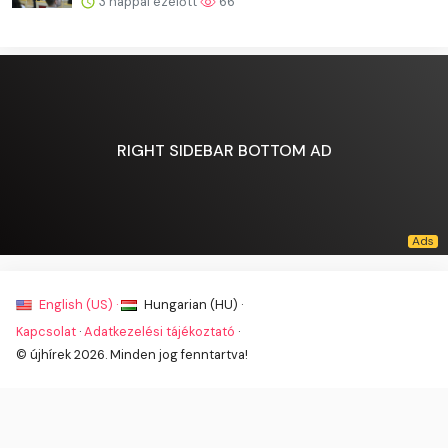
3 nappal ezelőtt
66
RIGHT SIDEBAR BOTTOM AD
English (US) ·
Hungarian (HU) ·
Kapcsolat
·
Adatkezelési tájékoztató
·
© újhírek 2026. Minden jog fenntartva!