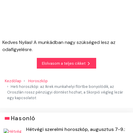
Kedves Nyilas! A munkádban nagy szükséged lesz az
odafigyelésre.
Elolvasom a teljes cikket
Kezdőlap
Horoszkóp
Heti horoszkóp: az Ikrek munkahelyi flörtbe bonyolódik, az
Oroszlán rossz pénzügyi döntést hozhat, a Skorpió végleg lezár
egy kapcsolatot
Hasonló
Hétvégi szerelmi horoszkóp, augusztus 7-9.: