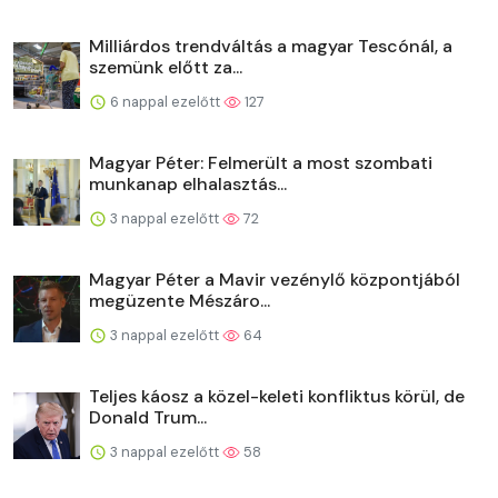
Milliárdos trendváltás a magyar Tescónál, a
szemünk előtt za...
6 nappal ezelőtt
127
Magyar Péter: Felmerült a most szombati
munkanap elhalasztás...
3 nappal ezelőtt
72
Magyar Péter a Mavir vezénylő központjából
megüzente Mészáro...
3 nappal ezelőtt
64
Teljes káosz a közel-keleti konfliktus körül, de
Donald Trum...
3 nappal ezelőtt
58