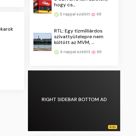
hogy cs...
5 nappal ezelőtt
68
ekarok
RTL: Egy tízmilliárdos
szivattyútelepre nem
költött az MVM, ...
4 nappal ezelőtt
66
RIGHT SIDEBAR BOTTOM AD