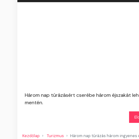
Három nap túrázásért cserébe három éjszakát lehe
mentén.
El
Kezdőlap
Turizmus
Három nap túrázás három ingyenes é