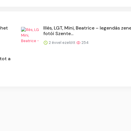
ehet
Illés, LGT, Mini, Beatrice – legendás zen
fotói Szente...
2 évvel ezelőtt
254
tot a