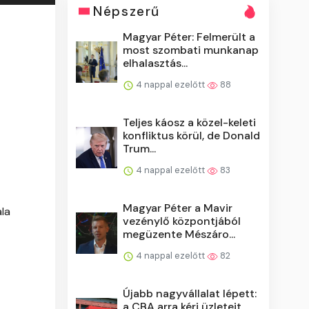
Népszerű
Magyar Péter: Felmerült a
most szombati munkanap
elhalasztás...
4 nappal ezelőtt
88
Teljes káosz a közel-keleti
konfliktus körül, de Donald
Trum...
4 nappal ezelőtt
83
Magyar Péter a Mavir
la
vezénylő központjából
megüzente Mészáro...
4 nappal ezelőtt
82
Újabb nagyvállalat lépett:
a CBA arra kéri üzleteit,