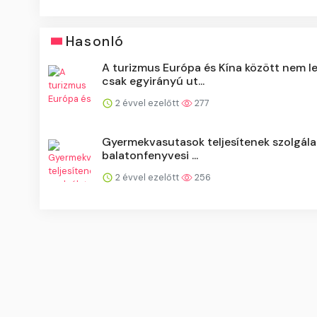
Hasonló
A turizmus Európa és Kína között nem l
csak egyirányú ut...
2 évvel ezelőtt
277
Gyermekvasutasok teljesítenek szolgála
balatonfenyvesi ...
2 évvel ezelőtt
256