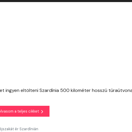
t ingyen eltölteni Szardínia 500 kilométer hosszú túraútvona
olvasom a teljes cikket
jszakát ér Szardínián