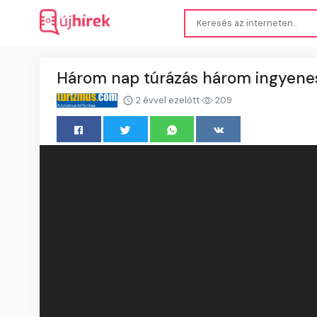
Három nap túrázás három ingyenes 
2 évvel ezelőtt
209