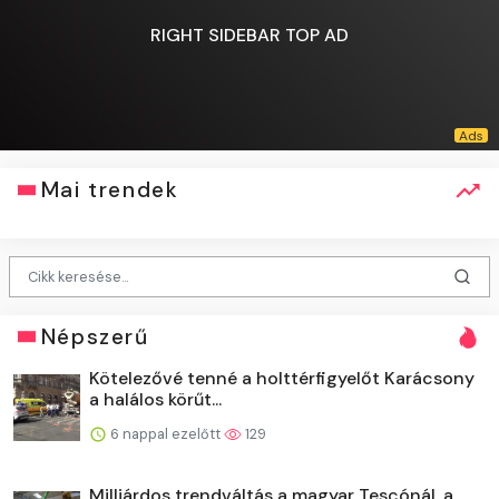
RIGHT SIDEBAR TOP AD
Mai trendek
Népszerű
Kötelezővé tenné a holttérfigyelőt Karácsony
a halálos körűt...
6 nappal ezelőtt
129
Milliárdos trendváltás a magyar Tescónál, a