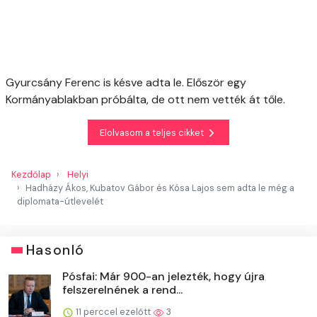
Gyurcsány Ferenc is késve adta le. Először egy
Kormányablakban próbálta, de ott nem vették át tőle.
Elolvasom a teljes cikket
Kezdőlap
Helyi
Hadházy Ákos, Kubatov Gábor és Kósa Lajos sem adta le még a
diplomata-útlevelét
Hasonló
Pósfai: Már 900-an jelezték, hogy újra
felszerelnének a rend...
11 perccel ezelőtt
3