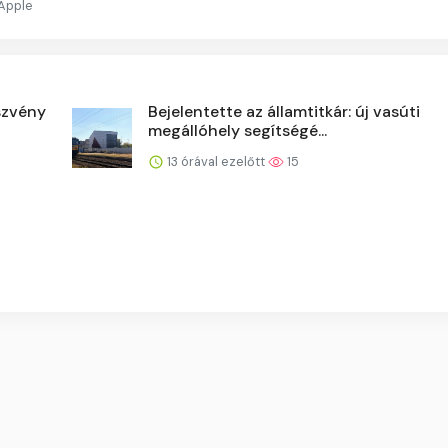
 Apple
észvény
Bejelentette az államtitkár: új vasúti
megállóhely segítségé...
13 órával ezelőtt
15