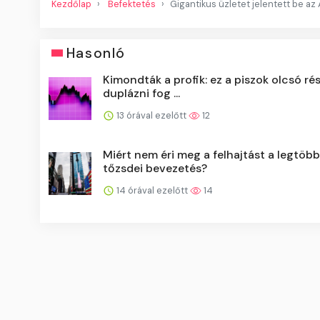
Kezdőlap
Befektetés
Gigantikus üzletet jelentett be az
Hasonló
Kimondták a profik: ez a piszok olcsó r
duplázni fog ...
13 órával ezelőtt
12
Miért nem éri meg a felhajtást a legtöbb
tőzsdei bevezetés?
14 órával ezelőtt
14