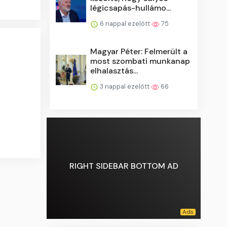
légicsapás-hullámo...
6 nappal ezelőtt
75
Magyar Péter: Felmerült a
most szombati munkanap
elhalasztás...
3 nappal ezelőtt
66
RIGHT SIDEBAR BOTTOM AD