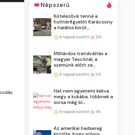
Népszerű
Kötelezővé tenné a
holttérfigyelőt Karácsony
a halálos körűt...
6 nappal ezelőtt
129
Milliárdos trendváltás a
magyar Tescónál, a
szemünk előtt za...
6 nappal ezelőtt
123
Hat nem egyetemi kekva
apodás
megy a kukába, többnek a
sorsa még bi...
6 nappal ezelőtt
96
Az amerikai hadsereg
közölte, hogy súlyos