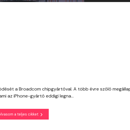
ködését a Broadcom chipgyártóval. A több évre szóló megáll
ami az iPhone-gyártó eddigi legna...
olvasom a teljes cikket