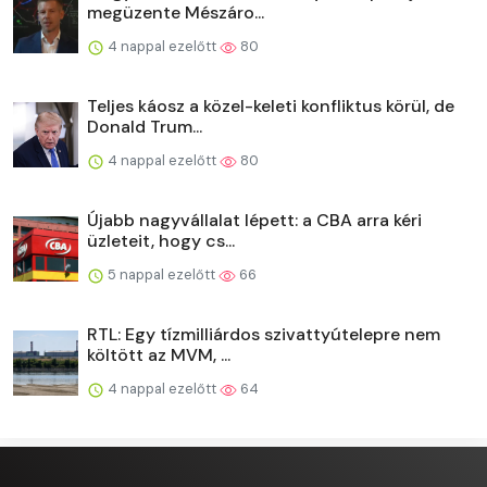
megüzente Mészáro...
4 nappal ezelőtt
80
Teljes káosz a közel-keleti konfliktus körül, de
Donald Trum...
4 nappal ezelőtt
80
Újabb nagyvállalat lépett: a CBA arra kéri
üzleteit, hogy cs...
5 nappal ezelőtt
66
RTL: Egy tízmilliárdos szivattyútelepre nem
költött az MVM, ...
4 nappal ezelőtt
64