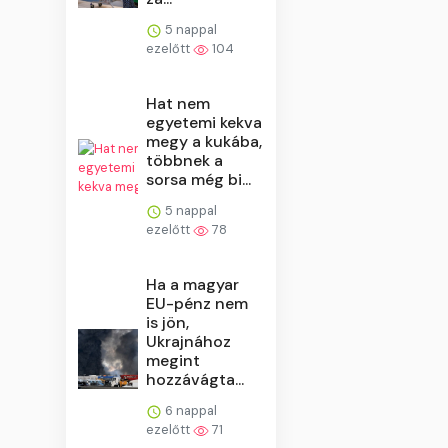
5 nappal
ezelőtt
104
Hat nem
egyetemi kekva
megy a kukába,
többnek a
sorsa még bi...
5 nappal
ezelőtt
78
Ha a magyar
EU-pénz nem
is jön,
Ukrajnához
megint
hozzávágta...
6 nappal
ezelőtt
71