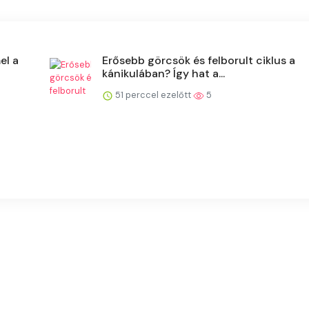
el a
Erősebb görcsök és felborult ciklus a
kánikulában? Így hat a...
51 perccel ezelőtt
5