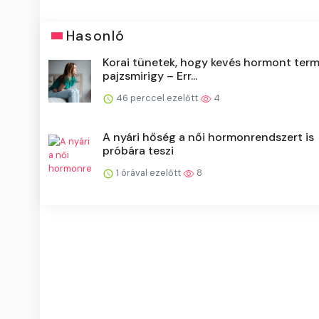
Hasonló
Korai tünetek, hogy kevés hormont term
pajzsmirigy – Err...
46 perccel ezelőtt
4
A nyári hőség a női hormonrendszert is
próbára teszi
1 órával ezelőtt
8