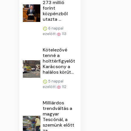
273 millió
forint
közpénzből
utazta ...
6 nappal
ezelőtt
113
Kötelezővé
tenné a
holttérfigyelőt
Karácsony a
halálos körűt...
5 nappal
ezelőtt
112
Milliárdos
trendváltás a
magyar
Tescónál, a
szemünk előtt
za...