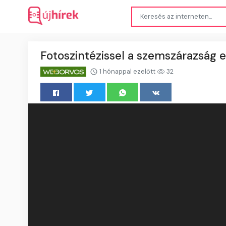
Fotoszintézissel a szemszárazság 
1 hónappal ezelőtt
32