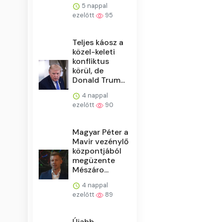
5 nappal
ezelőtt
95
Teljes káosz a
közel-keleti
konfliktus
körül, de
Donald Trum...
4 nappal
ezelőtt
90
Magyar Péter a
Mavir vezénylő
központjából
megüzente
Mészáro...
4 nappal
ezelőtt
89
Újabb