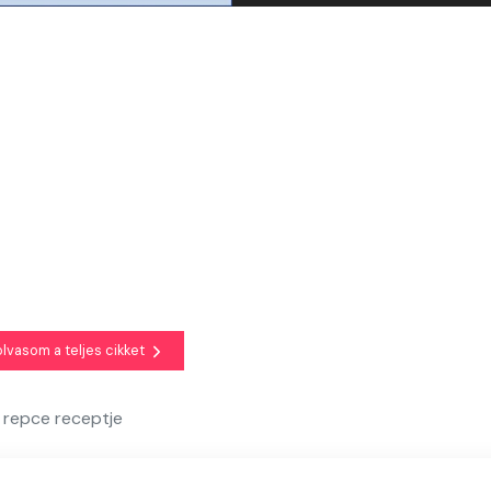
olvasom a teljes cikket
ó repce receptje