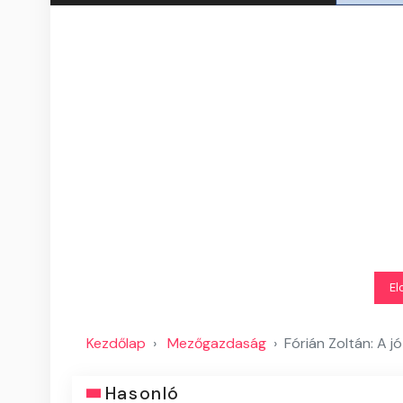
El
Kezdőlap
Mezőgazdaság
Fórián Zoltán: A j
Hasonló