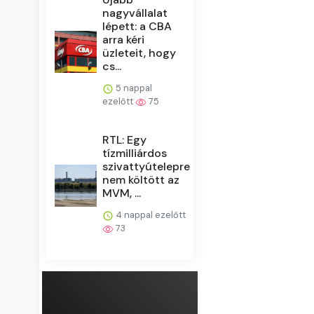
nagyvállalat
lépett: a CBA
arra kéri
üzleteit, hogy
cs...
5 nappal
ezelőtt
75
RTL: Egy
tízmilliárdos
szivattyútelepre
nem költött az
MVM, ...
4 nappal ezelőtt
73