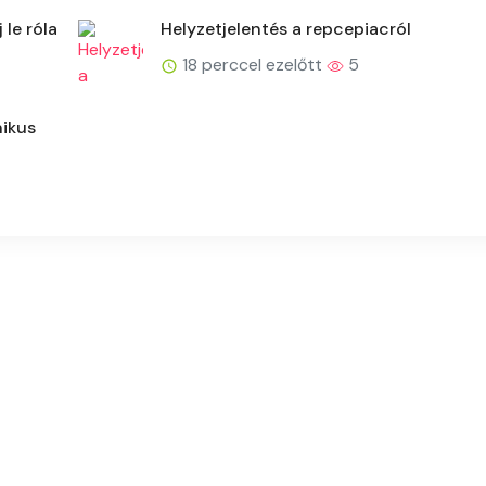
le róla
Helyzetjelentés a repcepiacról
18 perccel ezelőtt
5
nikus