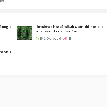
UBS
hőség a
Hatalmas háttéralkuk után dőlhet el a
kriptovaluták sorsa Am...
18 órával ezelőtt
19
tatódik