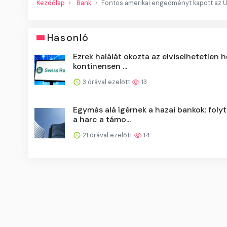
Kezdőlap
Bank
Fontos amerikai engedményt kapott az 
Hasonló
Ezrek halálát okozta az elviselhetetlen 
kontinensen ...
3 órával ezelőtt
13
Egymás alá ígérnek a hazai bankok: foly
a harc a támo...
21 órával ezelőtt
14