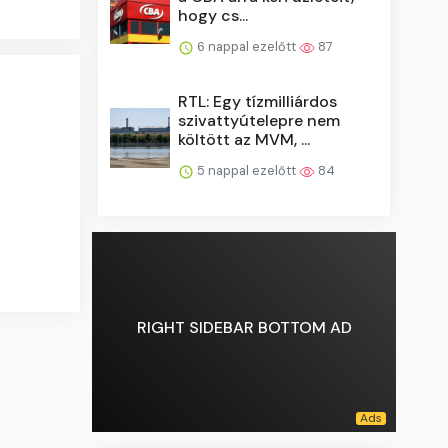
hogy cs...
6 nappal ezelőtt
87
RTL: Egy tízmilliárdos
szivattyútelepre nem
költött az MVM, ...
5 nappal ezelőtt
84
RIGHT SIDEBAR BOTTOM AD