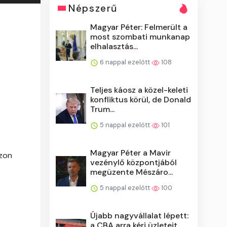
Népszerű
Magyar Péter: Felmerült a
most szombati munkanap
elhalasztás...
6 nappal ezelőtt
108
Teljes káosz a közel-keleti
konfliktus körül, de Donald
Trum...
5 nappal ezelőtt
101
Magyar Péter a Mavir
azon
vezénylő központjából
megüzente Mészáro...
5 nappal ezelőtt
100
Újabb nagyvállalat lépett:
a CBA arra kéri üzleteit,