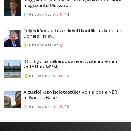
megüzente Mészáro...
6 nappal ezelőtt
114
Teljes káosz a közel-keleti konfliktus körül, de
Donald Trum...
6 nappal ezelőtt
112
RTL: Egy tízmilliárdos szivattyútelepre nem
költött az MVM, ...
6 nappal ezelőtt
96
A zuglói képviselőtestület volt a bot a NER-
milliárdos Baláz...
6 nappal ezelőtt
68