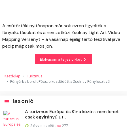
A csütörtöki nyitónapon már sok ezren figyelték a
fényalkotásokat és a nemzetközi Zsolnay Light Art Video
Mapping Versenyt – a vasárnap éjjelig tartó fesztivál java
pedig még csak mos jön.
Elolvasom a teljes cikket
Kezdőlap
Turizmus
Fényárba borult Pécs, elkezdődött a Zsolnay Fényfesztivál
Hasonló
A turizmus Európa és Kína között nem lehet
csak egyirányú ut...
2 évvel ezelőtt
277