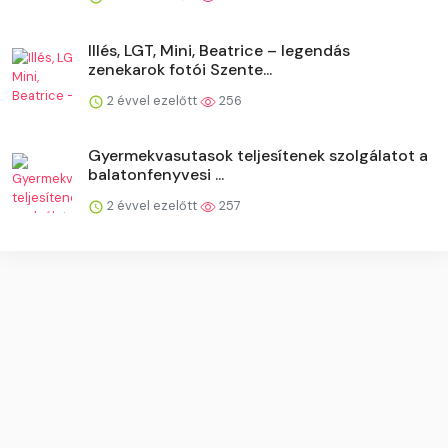
Illés, LGT, Mini, Beatrice – legendás
zenekarok fotói Szente...
2 évvel ezelőtt
256
Gyermekvasutasok teljesítenek szolgálatot a
balatonfenyvesi ...
2 évvel ezelőtt
257