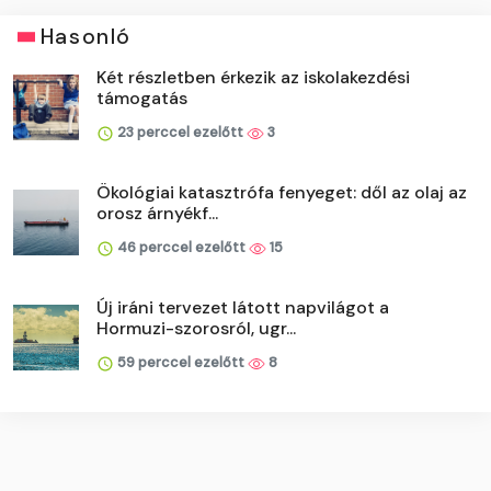
Hasonló
Két részletben érkezik az iskolakezdési
támogatás
23 perccel ezelőtt
3
Ökológiai katasztrófa fenyeget: dől az olaj az
orosz árnyékf...
46 perccel ezelőtt
15
Új iráni tervezet látott napvilágot a
Hormuzi-szorosról, ugr...
59 perccel ezelőtt
8