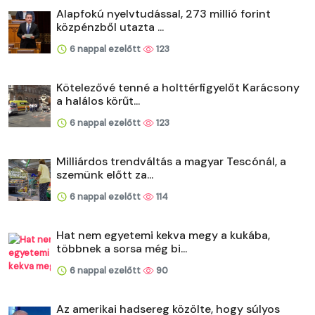
Alapfokú nyelvtudással, 273 millió forint
közpénzből utazta ...
6 nappal ezelőtt
123
Kötelezővé tenné a holttérfigyelőt Karácsony
a halálos körűt...
6 nappal ezelőtt
123
Milliárdos trendváltás a magyar Tescónál, a
szemünk előtt za...
6 nappal ezelőtt
114
Hat nem egyetemi kekva megy a kukába,
többnek a sorsa még bi...
6 nappal ezelőtt
90
Az amerikai hadsereg közölte, hogy súlyos