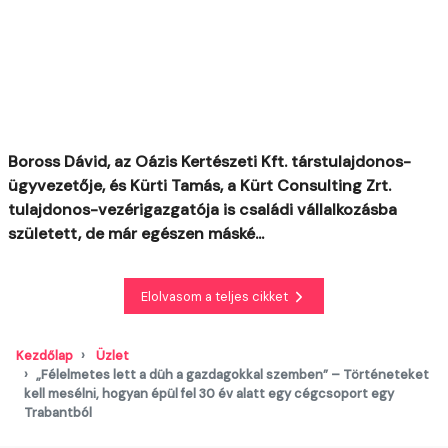
Boross Dávid, az Oázis Kertészeti Kft. társtulajdonos-
ügyvezetője, és Kürti Tamás, a Kürt Consulting Zrt.
tulajdonos-vezérigazgatója is családi vállalkozásba
született, de már egészen máské...
Elolvasom a teljes cikket
Kezdőlap
Üzlet
„Félelmetes lett a düh a gazdagokkal szemben” – Történeteket
kell mesélni, hogyan épül fel 30 év alatt egy cégcsoport egy
Trabantból