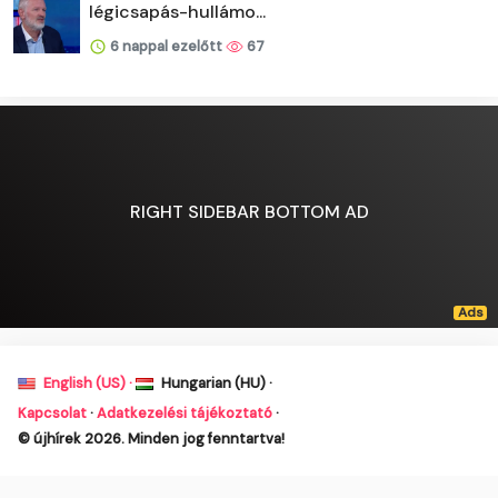
légicsapás-hullámo...
6 nappal ezelőtt
67
RIGHT SIDEBAR BOTTOM AD
English (US) ·
Hungarian (HU) ·
Kapcsolat
·
Adatkezelési tájékoztató
·
© újhírek 2026. Minden jog fenntartva!