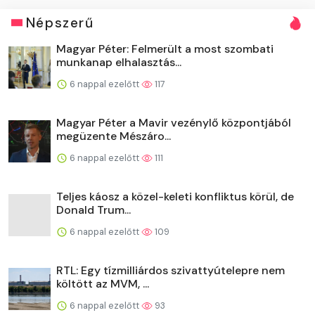
Népszerű
Magyar Péter: Felmerült a most szombati
munkanap elhalasztás...
6 nappal ezelőtt
117
Magyar Péter a Mavir vezénylő központjából
megüzente Mészáro...
6 nappal ezelőtt
111
Teljes káosz a közel-keleti konfliktus körül, de
Donald Trum...
6 nappal ezelőtt
109
RTL: Egy tízmilliárdos szivattyútelepre nem
költött az MVM, ...
6 nappal ezelőtt
93