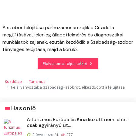
A szobor felújítása párhuzamosan zajlik a Citadella
megújításával, jelenleg állapotfelmérés és diagnosztikai
munkálatok zajlanak, ezután kezdődik a Szabadság-szobor
tényleges felújítása, majd a körülö...
Elolvasom a teljes cikket
Kezdőlap
Turizmus
Felállványozták a Szabadság-szobrot, elkezdődött a felújítása
Hasonló
A turizmus Európa és Kína között nem lehet
csak egyirányú ut...
2 évvel ezelőtt
277