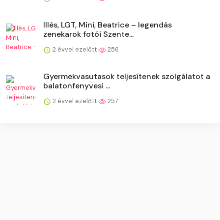
Illés, LGT, Mini, Beatrice – legendás
zenekarok fotói Szente...
2 évvel ezelőtt
256
Gyermekvasutasok teljesítenek szolgálatot a
balatonfenyvesi ...
2 évvel ezelőtt
257