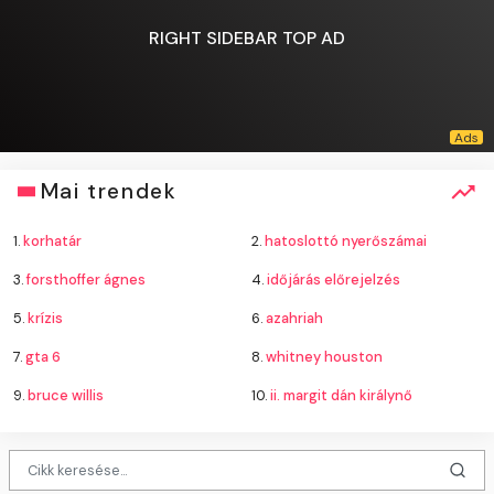
RIGHT SIDEBAR TOP AD
Mai trendek
1.
korhatár
2.
hatoslottó nyerőszámai
3.
forsthoffer ágnes
4.
időjárás előrejelzés
5.
krízis
6.
azahriah
7.
gta 6
8.
whitney houston
9.
bruce willis
10.
ii. margit dán királynő