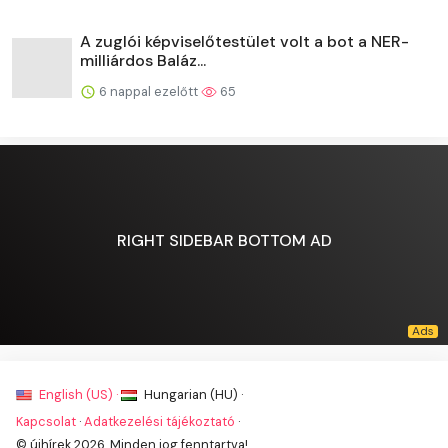
A zuglói képviselőtestület volt a bot a NER-
milliárdos Baláz...
6 nappal ezelőtt
65
RIGHT SIDEBAR BOTTOM AD
English (US) ·
Hungarian (HU) ·
Kapcsolat
·
Adatkezelési tájékoztató
·
© újhírek 2026. Minden jog fenntartva!