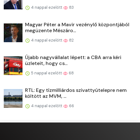
4 nappal ezelőtt
83
Magyar Péter a Mavir vezénylő központjából
megüzente Mészáro...
4 nappal ezelőtt
82
Újabb nagyvállalat lépett: a CBA arra kéri
üzleteit, hogy cs...
5 nappal ezelőtt
68
RTL: Egy tízmilliárdos szivattyútelepre nem
költött az MVM, ...
4 nappal ezelőtt
66