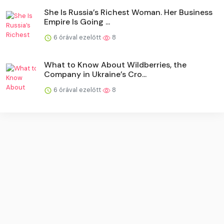
She Is Russia’s Richest Woman. Her Business
Empire Is Going ...
6 órával ezelőtt
8
What to Know About Wildberries, the
Company in Ukraine’s Cro...
6 órával ezelőtt
8