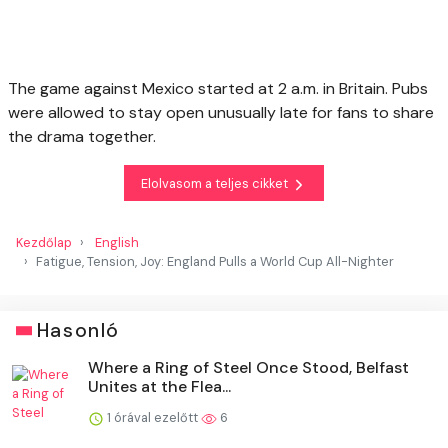
The game against Mexico started at 2 a.m. in Britain. Pubs
were allowed to stay open unusually late for fans to share
the drama together.
Elolvasom a teljes cikket
Kezdőlap
English
Fatigue, Tension, Joy: England Pulls a World Cup All-Nighter
Hasonló
Where a Ring of Steel Once Stood, Belfast
Unites at the Flea...
1 órával ezelőtt
6