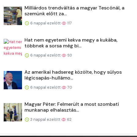
Milliárdos trendváltás a magyar Tescónál, a
szemünk előtt za...
6 nappal ezelőtt
117
Hat nem egyetemi kekva megy a kukába,
többnek a sorsa még bi...
6 nappal ezelőtt
93
Az amerikai hadsereg közölte, hogy súlyos
légicsapás-hullámo...
6 nappal ezelőtt
70
Magyar Péter: Felmerült a most szombati
munkanap elhalasztás...
3 nappal ezelőtt
62