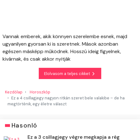
Vannak emberek, akik könnyen szerelembe esnek, majd
ugyanilyen gyorsan ki is szeretnek. Mások azonban
egészen másképp működnek. Hosszú ideig figyelnek,
kivárnak, és csak akkor nyitják
Elolvasom a teljes cikket
Kezdőlap
Horoszkóp
Ez a 4 csillagjegy nagyon ritkán szeret bele valakibe – de ha
megtörténik, egy életre választ
Hasonló
Ez a 3 csillagjegy végre megkapja a rég