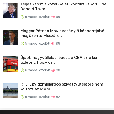
Teljes káosz a közel-keleti konfliktus körül, de
Donald Trum...
5 nappal ezelőtt
99
Magyar Péter a Mavir vezénylő központjából
megüzente Mészáro...
5 nappal ezelőtt
98
Újabb nagyvállalat lépett: a CBA arra kéri
üzleteit, hogy cs...
6 nappal ezelőtt
85
RTL: Egy tízmilliárdos szivattyútelepre nem
költött az MVM, ...
5 nappal ezelőtt
82