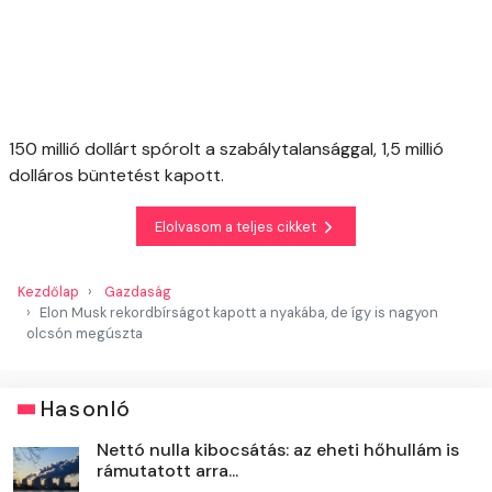
150 millió dollárt spórolt a szabálytalansággal, 1,5 millió
dolláros büntetést kapott.
Elolvasom a teljes cikket
Kezdőlap
Gazdaság
Elon Musk rekordbírságot kapott a nyakába, de így is nagyon
olcsón megúszta
Hasonló
Nettó nulla kibocsátás: az eheti hőhullám is
rámutatott arra...