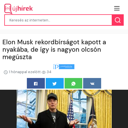
Elon Musk rekordbírságot kapott a
nyakába, de így is nagyon olcsón
megúszta
1 hónappal ezelőtt
34