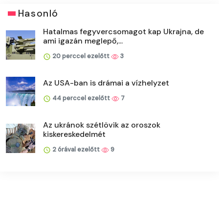
Hasonló
Hatalmas fegyvercsomagot kap Ukrajna, de
ami igazán meglepő,...
20 perccel ezelőtt
3
Az USA-ban is drámai a vízhelyzet
44 perccel ezelőtt
7
Az ukránok szétlövik az oroszok
kiskereskedelmét
2 órával ezelőtt
9