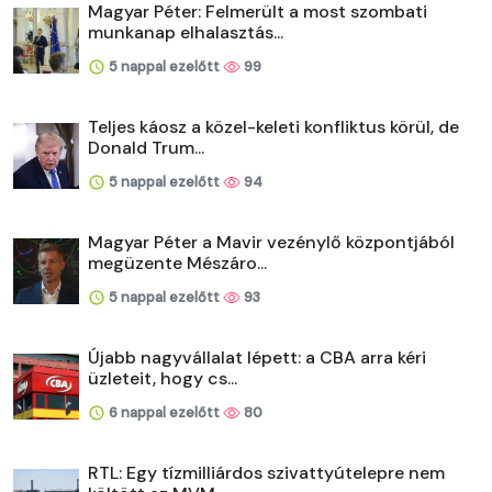
Magyar Péter: Felmerült a most szombati
munkanap elhalasztás...
5 nappal ezelőtt
99
Teljes káosz a közel-keleti konfliktus körül, de
Donald Trum...
5 nappal ezelőtt
94
Magyar Péter a Mavir vezénylő központjából
megüzente Mészáro...
5 nappal ezelőtt
93
Újabb nagyvállalat lépett: a CBA arra kéri
üzleteit, hogy cs...
6 nappal ezelőtt
80
RTL: Egy tízmilliárdos szivattyútelepre nem