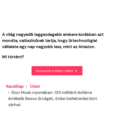
A világ negyedik leggazdagabb embere korábban azt
mondta, valószínűnek tartja, hogy űrtechnológiai
vállalata egy nap nagyobb lesz, mint az Amazon.
Mi történt?
Elolvasom a teljes cikket
Kezdőlap
Üzlet
Elon Musk nyomában: 130 milliárd dollárra
értékelik Bezos űrcégét, óriási befektetési kört
zárhat