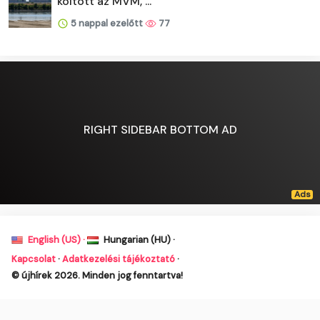
költött az MVM, ...
5 nappal ezelőtt
77
RIGHT SIDEBAR BOTTOM AD
English (US) ·
Hungarian (HU) ·
Kapcsolat
·
Adatkezelési tájékoztató
·
© újhírek 2026. Minden jog fenntartva!