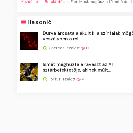
Kezdőlap
Befektetés
Elon Musk megúszta 1,5 millió dollár
Hasonló
Durva árcsata alakult ki a színfalak mögö
veszélyben a mi...
7 perccel ezelőtt
0
Ismét meghúzta a ravaszt az AI
sztárbefektetője, akinek múlt...
1 órával ezelőtt
4