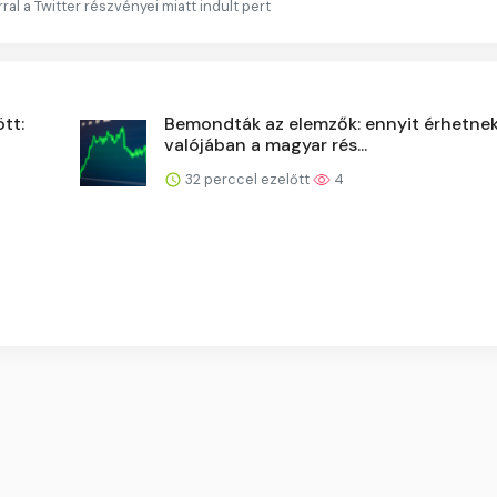
ral a Twitter részvényei miatt indult pert
tt:
Bemondták az elemzők: ennyit érhetne
valójában a magyar rés...
32 perccel ezelőtt
4