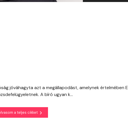
róság jóváhagyta azt a megállapodást, amelynek értelmében E
őzsdefelügyeletnek. A bíró ugyan k...
olvasom a teljes cikket