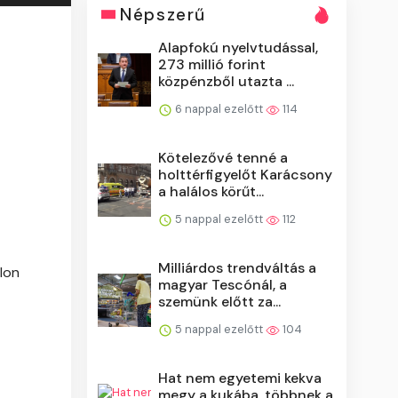
Népszerű
Alapfokú nyelvtudással,
273 millió forint
közpénzből utazta ...
6 nappal ezelőtt
114
Kötelezővé tenné a
holttérfigyelőt Karácsony
a halálos körűt...
5 nappal ezelőtt
112
Milliárdos trendváltás a
lon
magyar Tescónál, a
szemünk előtt za...
5 nappal ezelőtt
104
Hat nem egyetemi kekva
megy a kukába, többnek a