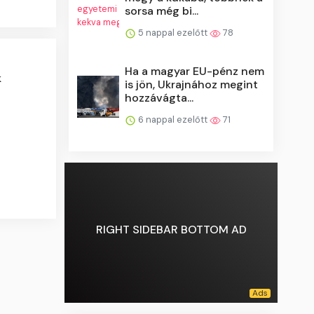
sorsa még bi...
5 nappal ezelőtt
78
Ha a magyar EU-pénz nem
k
is jön, Ukrajnához megint
hozzávágta...
6 nappal ezelőtt
71
RIGHT SIDEBAR BOTTOM AD