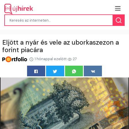
Eljött a nyár és vele az uborkaszezon a
forint piacára
1 hónappal ezelőtt
27