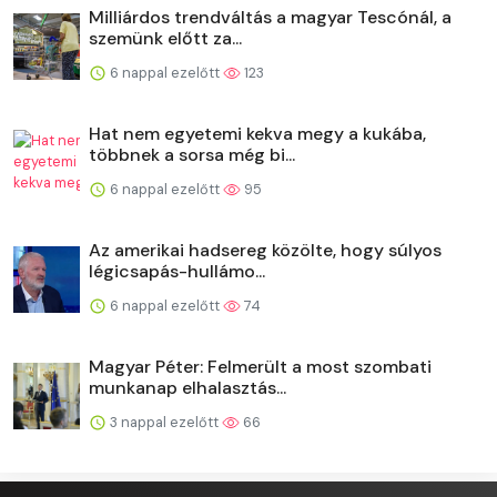
Milliárdos trendváltás a magyar Tescónál, a
szemünk előtt za...
6 nappal ezelőtt
123
Hat nem egyetemi kekva megy a kukába,
többnek a sorsa még bi...
6 nappal ezelőtt
95
Az amerikai hadsereg közölte, hogy súlyos
légicsapás-hullámo...
6 nappal ezelőtt
74
Magyar Péter: Felmerült a most szombati
munkanap elhalasztás...
3 nappal ezelőtt
66