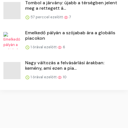
Tombol a járvány: újabb a térségben jelent
meg a rettegett á...
57 perccel ezelőtt
7
Emelkedő pályán a szójabab ára a globális
piacokon
1 órával ezelőtt
6
Nagy változás a felvásárlási árakban:
kemény, ami ezen a pia...
1 órával ezelőtt
10