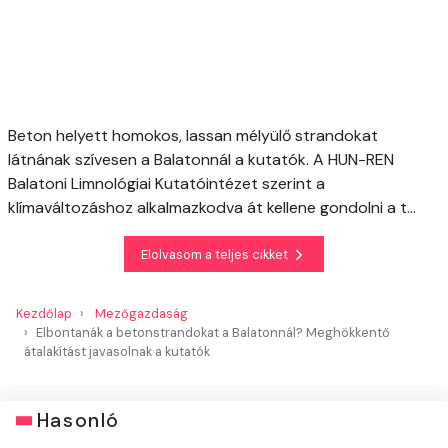
Beton helyett homokos, lassan mélyülő strandokat
látnának szívesen a Balatonnál a kutatók. A HUN-REN
Balatoni Limnológiai Kutatóintézet szerint a
klímaváltozáshoz alkalmazkodva át kellene gondolni a t...
Elolvasom a teljes cikket
Kezdőlap
Mezőgazdaság
Elbontanák a betonstrandokat a Balatonnál? Meghökkentő
átalakítást javasolnak a kutatók
Hasonló