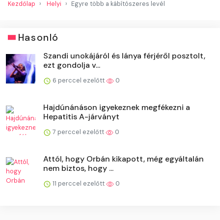
Kezdőlap
Helyi
Egyre több a kábítószeres levél
Hasonló
Szandi unokájáról és lánya férjéről posztolt,
ezt gondolja v...
6 perccel ezelőtt
0
Hajdúnánáson igyekeznek megfékezni a
Hepatitis A-járványt
7 perccel ezelőtt
0
Attól, hogy Orbán kikapott, még egyáltalán
nem biztos, hogy ...
11 perccel ezelőtt
0