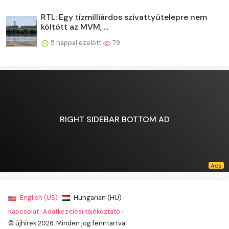
RTL: Egy tízmilliárdos szivattyútelepre nem
költött az MVM, ...
5 nappal ezelőtt
79
RIGHT SIDEBAR BOTTOM AD
English (US) ·
Hungarian (HU) ·
Kapcsolat
·
Adatkezelési tájékoztató
·
© újhírek 2026. Minden jog fenntartva!