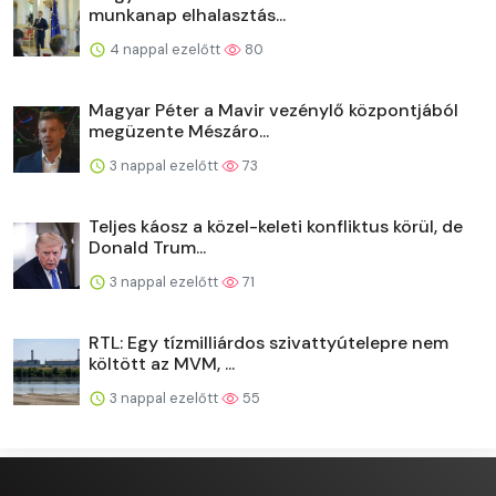
munkanap elhalasztás...
4 nappal ezelőtt
80
Magyar Péter a Mavir vezénylő központjából
megüzente Mészáro...
3 nappal ezelőtt
73
Teljes káosz a közel-keleti konfliktus körül, de
Donald Trum...
3 nappal ezelőtt
71
RTL: Egy tízmilliárdos szivattyútelepre nem
költött az MVM, ...
3 nappal ezelőtt
55