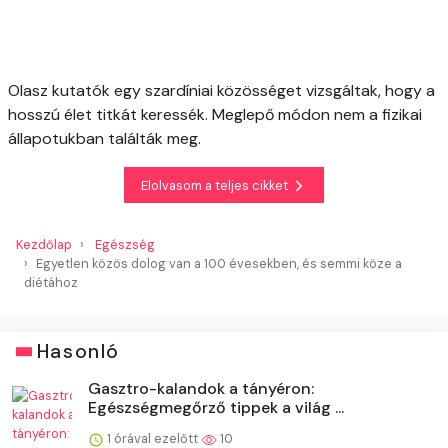
Olasz kutatók egy szardíniai közösséget vizsgáltak, hogy a
hosszú élet titkát keressék. Meglepő módon nem a fizikai
állapotukban találták meg.
Elolvasom a teljes cikket
Kezdőlap
Egészség
Egyetlen közös dolog van a 100 évesekben, és semmi köze a
diétához
Hasonló
Gasztro-kalandok a tányéron:
Egészségmegőrző tippek a világ ...
1 órával ezelőtt
10