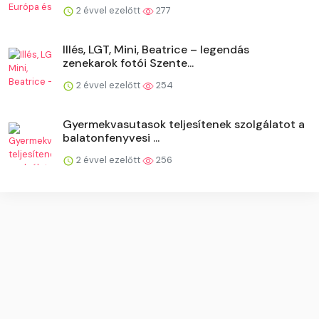
2 évvel ezelőtt
277
Illés, LGT, Mini, Beatrice – legendás
zenekarok fotói Szente...
2 évvel ezelőtt
254
Gyermekvasutasok teljesítenek szolgálatot a
balatonfenyvesi ...
2 évvel ezelőtt
256