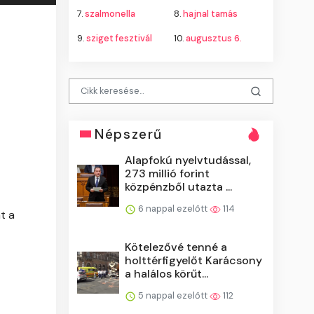
7.
szalmonella
8.
hajnal tamás
9.
sziget fesztivál
10.
augusztus 6.
Népszerű
Alapfokú nyelvtudással,
273 millió forint
közpénzből utazta ...
6 nappal ezelőtt
114
t a
Kötelezővé tenné a
holttérfigyelőt Karácsony
a halálos körűt...
5 nappal ezelőtt
112