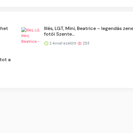
ehet
Illés, LGT, Mini, Beatrice – legendás zen
fotói Szente...
2 évvel ezelőtt
253
tot a