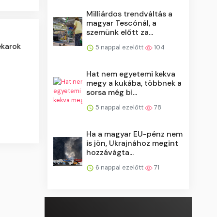
Milliárdos trendváltás a
magyar Tescónál, a
szemünk előtt za...
ekarok
5 nappal ezelőtt
104
Hat nem egyetemi kekva
megy a kukába, többnek a
sorsa még bi...
5 nappal ezelőtt
78
Ha a magyar EU-pénz nem
is jön, Ukrajnához megint
hozzávágta...
6 nappal ezelőtt
71