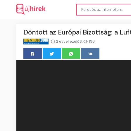
Döntött az Európai Bizottság: a Luf
2 évvel ezelőtt
196