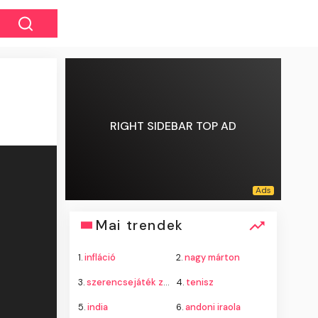
RIGHT SIDEBAR TOP AD
Mai trendek
1.
infláció
2.
nagy márton
3.
szerencsejáték zrt.
4.
tenisz
5.
india
6.
andoni iraola