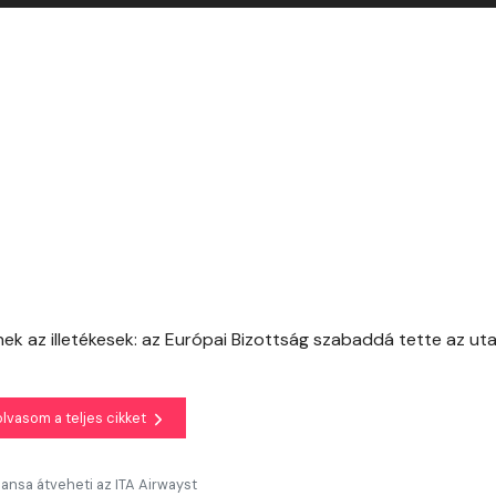
ek az illetékesek: az Európai Bizottság szabaddá tette az uta
olvasom a teljes cikket
hansa átveheti az ITA Airwayst