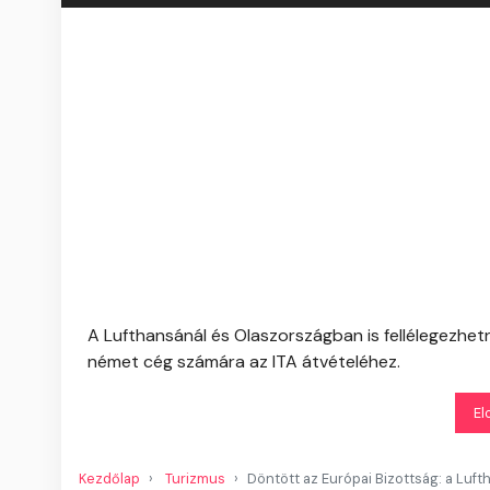
A Lufthansánál és Olaszországban is fellélegezhetn
német cég számára az ITA átvételéhez.
El
Kezdőlap
Turizmus
Döntött az Európai Bizottság: a Luft