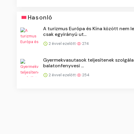
Hasonló
A turizmus Európa és Kína között nem l
csak egyirányú ut...
2 évvel ezelőtt
274
Gyermekvasutasok teljesítenek szolgála
balatonfenyvesi ...
2 évvel ezelőtt
254