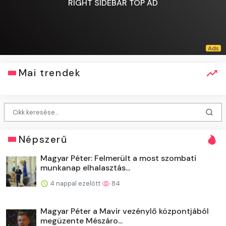
RIGHT SIDEBAR TOP AD
Mai trendek
Népszerű
Magyar Péter: Felmerült a most szombati
munkanap elhalasztás...
4 nappal ezelőtt
84
Magyar Péter a Mavir vezénylő központjából
megüzente Mészáro...