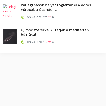
Parlagi sasok helyét foglalták el a vörös
vércsék a Csanádi ...
1 órával ezelőtt
6
Új módszerekkel kutatják a mediterrán
bálnákat
1 órával ezelőtt
8