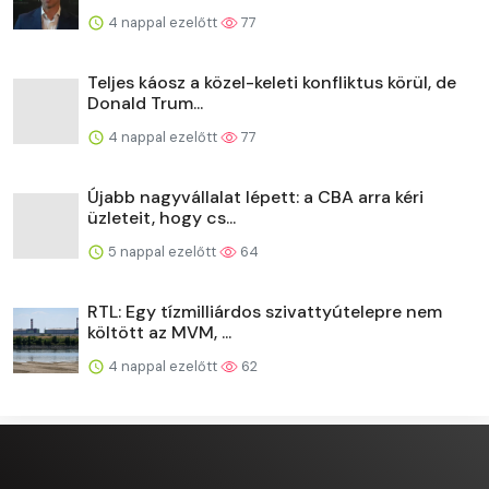
4 nappal ezelőtt
77
Teljes káosz a közel-keleti konfliktus körül, de
Donald Trum...
4 nappal ezelőtt
77
Újabb nagyvállalat lépett: a CBA arra kéri
üzleteit, hogy cs...
5 nappal ezelőtt
64
RTL: Egy tízmilliárdos szivattyútelepre nem
költött az MVM, ...
4 nappal ezelőtt
62