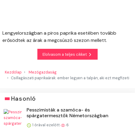
Lengyelországban a piros paprika esetében tovább
erősödtek az árak a megcsúszó szezon mellett.
Elolvasom a teljes cikket
Kezdőlap
Mezőgazdaság
Csillagászati paprikaárak: ember legyen a talpán, aki ezt megfizeti
Hasonló
Pesszimisták a szamóca- és
spárgatermesztők Németországban
1 órával ezelőtt
6