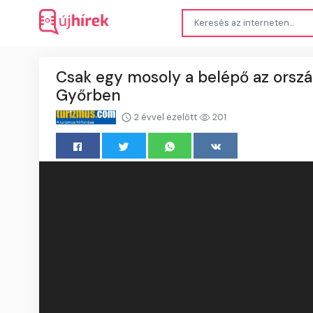
Csak egy mosoly a belépő az orszá
Győrben
2 évvel ezelőtt
201