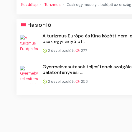
Kezdőlap
Turizmus
Csak egy mosoly a belépő az ország
Hasonló
A turizmus Európa és Kína között nem l
csak egyirányú ut...
2 évvel ezelőtt
277
Gyermekvasutasok teljesítenek szolgála
balatonfenyvesi ...
2 évvel ezelőtt
256