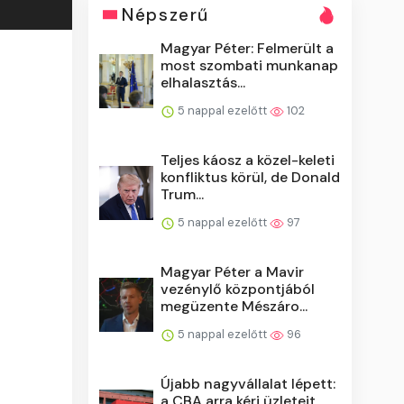
Népszerű
Magyar Péter: Felmerült a
most szombati munkanap
elhalasztás...
5 nappal ezelőtt
102
Teljes káosz a közel-keleti
konfliktus körül, de Donald
Trum...
5 nappal ezelőtt
97
Magyar Péter a Mavir
vezénylő központjából
megüzente Mészáro...
5 nappal ezelőtt
96
Újabb nagyvállalat lépett:
a CBA arra kéri üzleteit,