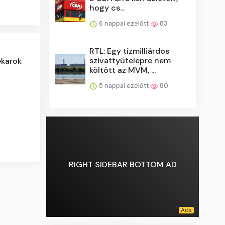
hogy cs...
6 nappal ezelőtt
83
RTL: Egy tízmilliárdos
szivattyútelepre nem
ekarok
költött az MVM, ...
5 nappal ezelőtt
80
RIGHT SIDEBAR BOTTOM AD