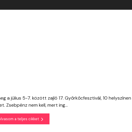
meg a július 5-7. között zajló 17. Győrkőcfesztivál, 10 helyszínen
. Zsebpénz nem kell, mert ing...
olvasom a teljes cikket