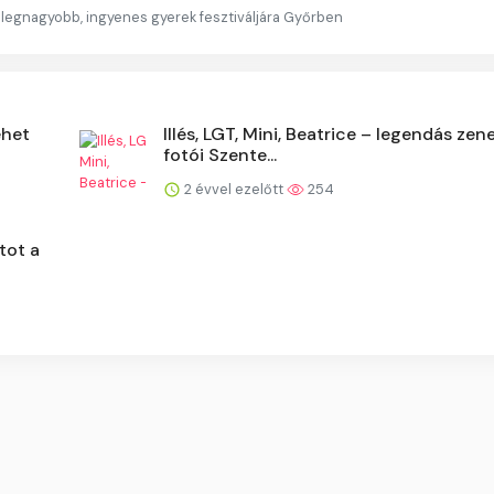
 legnagyobb, ingyenes gyerek fesztiváljára Győrben
ehet
Illés, LGT, Mini, Beatrice – legendás zen
fotói Szente...
2 évvel ezelőtt
254
tot a