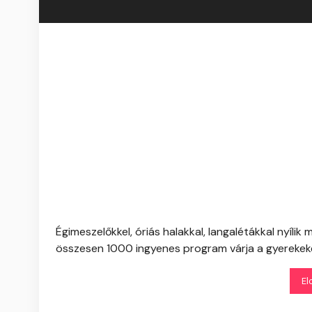
Égimeszelőkkel, óriás halakkal, langalétákkal nyílik 
összesen 1000 ingyenes program várja a gyerekeket
El