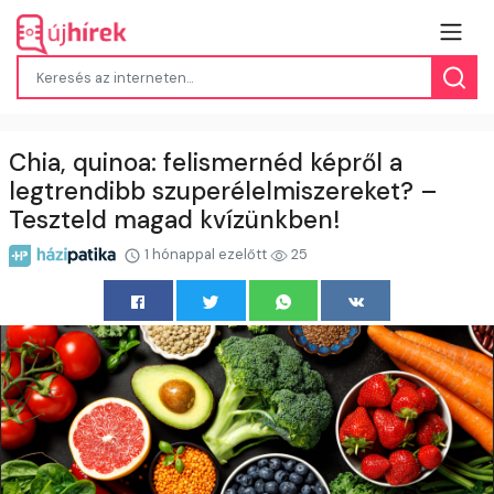
Chia, quinoa: felismernéd képről a
legtrendibb szuperélelmiszereket? –
Teszteld magad kvízünkben!
1 hónappal ezelőtt
25