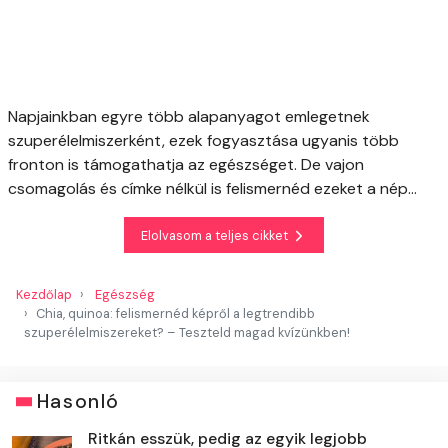
Napjainkban egyre több alapanyagot emlegetnek
szuperélelmiszerként, ezek fogyasztása ugyanis több
fronton is támogathatja az egészséget. De vajon
csomagolás és címke nélkül is felismernéd ezeket a nép...
Elolvasom a teljes cikket
Kezdőlap
Egészség
Chia, quinoa: felismernéd képről a legtrendibb
szuperélelmiszereket? – Teszteld magad kvízünkben!
Hasonló
Ritkán esszük, pedig az egyik legjobb