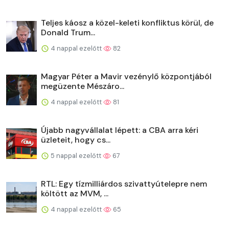
Teljes káosz a közel-keleti konfliktus körül, de
Donald Trum...
4 nappal ezelőtt
82
Magyar Péter a Mavir vezénylő központjából
megüzente Mészáro...
4 nappal ezelőtt
81
Újabb nagyvállalat lépett: a CBA arra kéri
üzleteit, hogy cs...
5 nappal ezelőtt
67
RTL: Egy tízmilliárdos szivattyútelepre nem
költött az MVM, ...
4 nappal ezelőtt
65