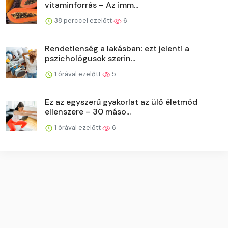
vitaminforrás – Az imm...
38 perccel ezelőtt
6
Rendetlenség a lakásban: ezt jelenti a
pszichológusok szerin...
1 órával ezelőtt
5
Ez az egyszerű gyakorlat az ülő életmód
ellenszere – 30 máso...
1 órával ezelőtt
6