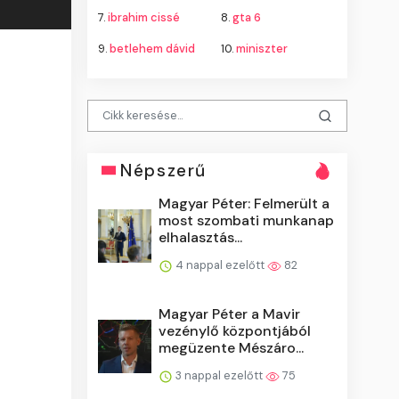
7.
ibrahim cissé
8.
gta 6
9.
betlehem dávid
10.
miniszter
Népszerű
Magyar Péter: Felmerült a
most szombati munkanap
elhalasztás...
4 nappal ezelőtt
82
Magyar Péter a Mavir
vezénylő központjából
megüzente Mészáro...
3 nappal ezelőtt
75