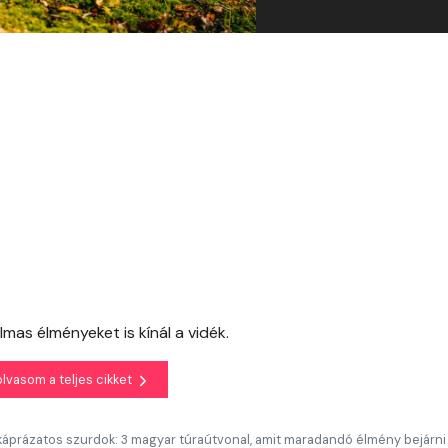
mas élményeket is kínál a vidék.
olvasom a teljes cikket
káprázatos szurdok: 3 magyar túraútvonal, amit maradandó élmény bejárni