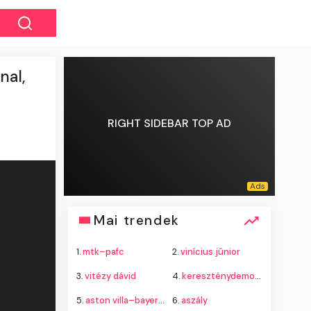
nal,
RIGHT SIDEBAR TOP AD
Mai trendek
1.
mtk–pafc
2.
vinícius júnior
3.
vitézy dávid
4.
kereszténydemokrata néppárt
5.
aston villa–bayern münchen
6.
aszály