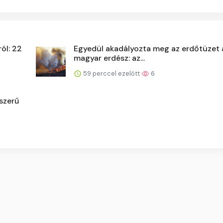
ól: 22
Egyedül akadályozta meg az erdőtüzet 
magyar erdész: az...
59 perccel ezelőtt
6
szerű