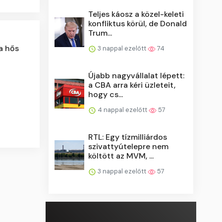
Teljes káosz a közel-keleti
konfliktus körül, de Donald
Trum...
a hős
3 nappal ezelőtt
74
Újabb nagyvállalat lépett:
a CBA arra kéri üzleteit,
hogy cs...
4 nappal ezelőtt
57
RTL: Egy tízmilliárdos
szivattyútelepre nem
költött az MVM, ...
3 nappal ezelőtt
57