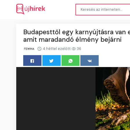
Budapesttől egy karnyújtásra van e
amit maradandó élmény bejárni
4 héttel ezelőtt
36