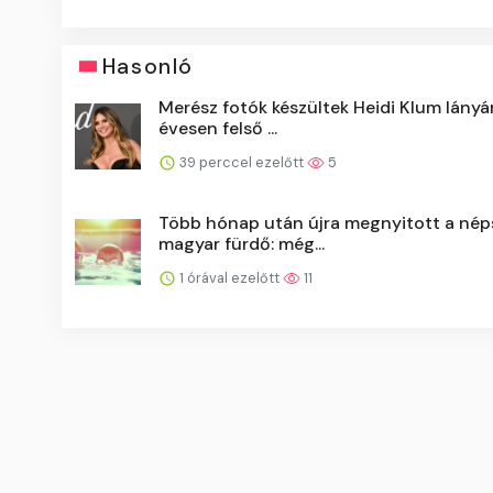
Hasonló
Merész fotók készültek Heidi Klum lányár
évesen felső ...
39 perccel ezelőtt
5
Több hónap után újra megnyitott a nép
magyar fürdő: még...
1 órával ezelőtt
11