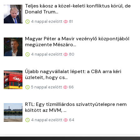
Teljes káosz a közel-keleti konfliktus körül, de
Donald Trum...
4 nappal ezelőtt
81
Magyar Péter a Mavir vezénylő központjából
megüzente Mészáro...
4 nappal ezelőtt
80
Újabb nagyvállalat lépett: a CBA arra kéri
üzleteit, hogy cs...
5 nappal ezelőtt
66
RTL: Egy tízmilliárdos szivattyútelepre nem
költött az MVM, ...
4 nappal ezelőtt
64