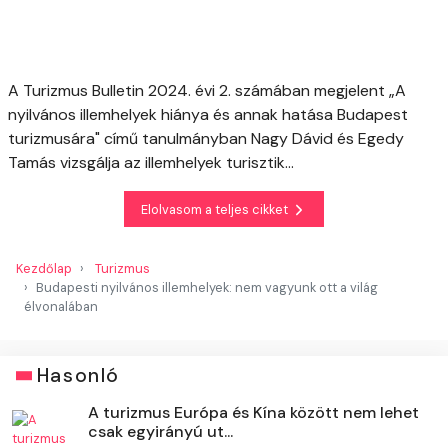
A Turizmus Bulletin 2024. évi 2. számában megjelent „A
nyilvános illemhelyek hiánya és annak hatása Budapest
turizmusára" című tanulmányban Nagy Dávid és Egedy
Tamás vizsgálja az illemhelyek turisztik...
Elolvasom a teljes cikket
Kezdőlap
Turizmus
Budapesti nyilvános illemhelyek: nem vagyunk ott a világ
élvonalában
Hasonló
A turizmus Európa és Kína között nem lehet
csak egyirányú ut...