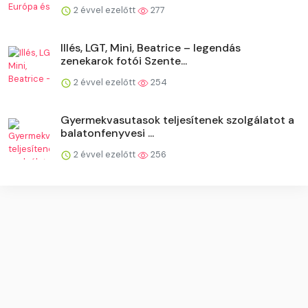
2 évvel ezelőtt
277
Illés, LGT, Mini, Beatrice – legendás
zenekarok fotói Szente...
2 évvel ezelőtt
254
Gyermekvasutasok teljesítenek szolgálatot a
balatonfenyvesi ...
2 évvel ezelőtt
256