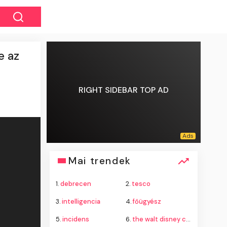
e az
RIGHT SIDEBAR TOP AD
Mai trendek
1.
debrecen
2.
tesco
3.
intelligencia
4.
főügyész
5.
incidens
6.
the walt disney company