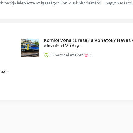
obb bankja leleplezte az igazságot Elon Musk birodalmáról – nagyon másról 
Komlói vonal: üresek a vonatok? Heves 
alakult ki Vitézy...
33 perccel ezelőtt
4
néz –