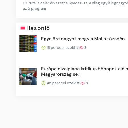
Brutális célár érkezett a SpaceX-re, a világ egyik legnagy
az űrprogram
Hasonló
Egyelőre nagyot megy a Mol a tőzsdén
18 perccel ezelőtt
3
Európa dízelpiaca kritikus hónapok elé 
Magyarország se...
45 perccel ezelőtt
8