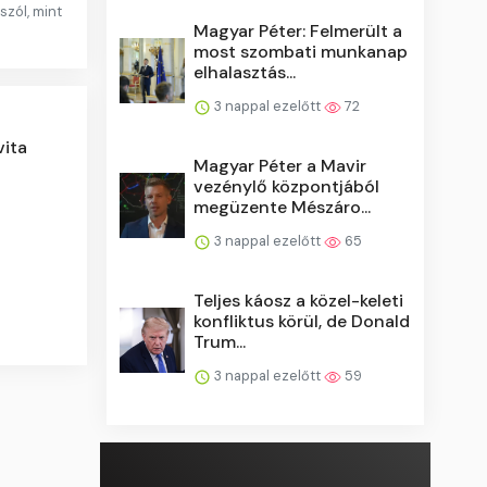
szól, mint
Magyar Péter: Felmerült a
most szombati munkanap
elhalasztás...
3 nappal ezelőtt
72
vita
Magyar Péter a Mavir
vezénylő központjából
megüzente Mészáro...
3 nappal ezelőtt
65
Teljes káosz a közel-keleti
konfliktus körül, de Donald
Trum...
3 nappal ezelőtt
59