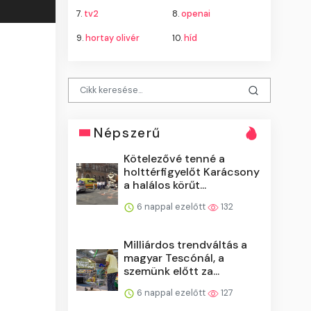
7.
tv2
8.
openai
9.
hortay olivér
10.
híd
Népszerű
Kötelezővé tenné a
holttérfigyelőt Karácsony
a halálos körűt...
6 nappal ezelőtt
132
Milliárdos trendváltás a
magyar Tescónál, a
szemünk előtt za...
6 nappal ezelőtt
127