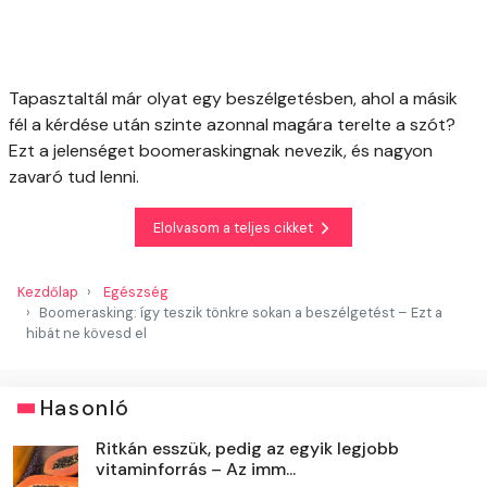
Tapasztaltál már olyat egy beszélgetésben, ahol a másik
fél a kérdése után szinte azonnal magára terelte a szót?
Ezt a jelenséget boomeraskingnak nevezik, és nagyon
zavaró tud lenni.
Elolvasom a teljes cikket
Kezdőlap
Egészség
Boomerasking: így teszik tönkre sokan a beszélgetést – Ezt a
hibát ne kövesd el
Hasonló
Ritkán esszük, pedig az egyik legjobb
vitaminforrás – Az imm...