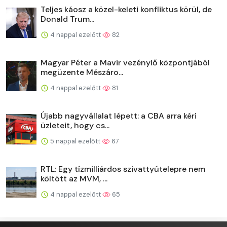
Teljes káosz a közel-keleti konfliktus körül, de
Donald Trum...
4 nappal ezelőtt
82
Magyar Péter a Mavir vezénylő központjából
megüzente Mészáro...
4 nappal ezelőtt
81
Újabb nagyvállalat lépett: a CBA arra kéri
üzleteit, hogy cs...
5 nappal ezelőtt
67
RTL: Egy tízmilliárdos szivattyútelepre nem
költött az MVM, ...
4 nappal ezelőtt
65