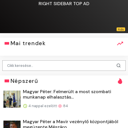
RIGHT SIDEBAR TOP AD
Mai trendek
Népszerű
Magyar Péter: Felmerült a most szombati
munkanap elhalasztás...
4 nappal ezelőtt
84
Magyar Péter a Mavir vezénylő központjából
megüzente Mészáro...