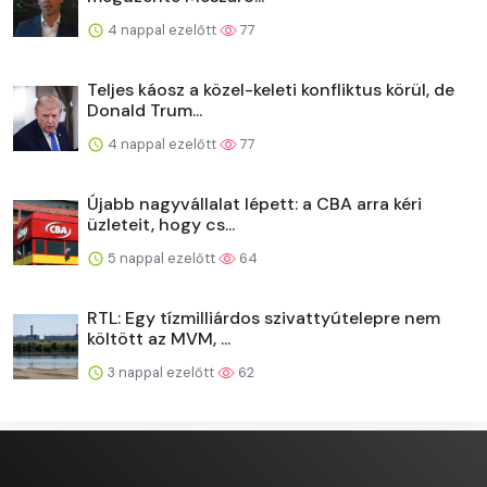
4 nappal ezelőtt
77
Teljes káosz a közel-keleti konfliktus körül, de
Donald Trum...
4 nappal ezelőtt
77
Újabb nagyvállalat lépett: a CBA arra kéri
üzleteit, hogy cs...
5 nappal ezelőtt
64
RTL: Egy tízmilliárdos szivattyútelepre nem
költött az MVM, ...
3 nappal ezelőtt
62