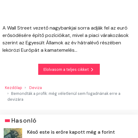
A Wall Street vezető nagybankjai sorra adják fel az euró
erősödésére építő pozícióikat, mivel a piaci várakozások
szerint az Egyesült Államok az év hátralévő részében
lekörözi Európát a kamatemelés...
Elolvasom a teljes cikket
Kezdőlap
Deviza
Bemondták a profik: még véletlenül sem fogadnának erre a
devizára
Hasonló
Késő este is erőre kapott még a forint