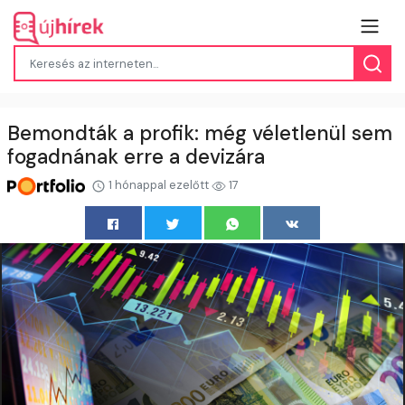
Bemondták a profik: még véletlenül sem
fogadnának erre a devizára
1 hónappal ezelőtt
17