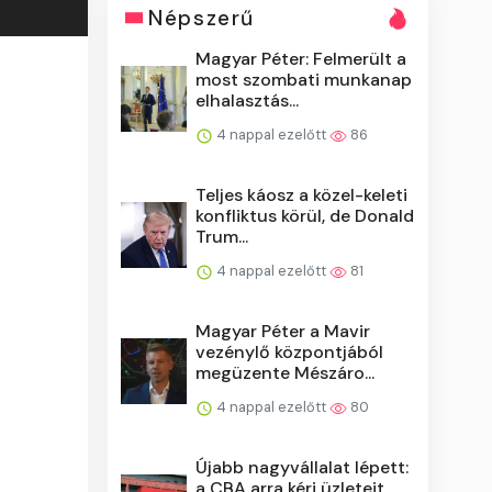
Népszerű
Magyar Péter: Felmerült a
most szombati munkanap
elhalasztás...
4 nappal ezelőtt
86
Teljes káosz a közel-keleti
konfliktus körül, de Donald
Trum...
4 nappal ezelőtt
81
Magyar Péter a Mavir
vezénylő központjából
megüzente Mészáro...
4 nappal ezelőtt
80
Újabb nagyvállalat lépett:
a CBA arra kéri üzleteit,