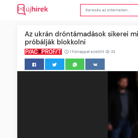
Az ukrán dróntámadások sikerei mi
próbálják blokkolni
1 hónappal ezelőtt
33