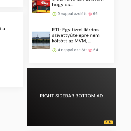
hogy cs...
5 nappal ezelőtt
66
i a
RTL: Egy tízmilliárdos
szivattyútelepre nem
költött az MVM, ...
4 nappal ezelőtt
64
RIGHT SIDEBAR BOTTOM AD