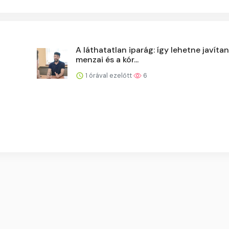
A láthatatlan iparág: így lehetne javítan
menzai és a kór...
1 órával ezelőtt
6
-