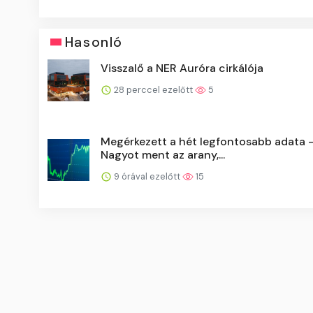
Hasonló
Visszalő a NER Auróra cirkálója
28 perccel ezelőtt
5
Megérkezett a hét legfontosabb adata 
Nagyot ment az arany,...
9 órával ezelőtt
15