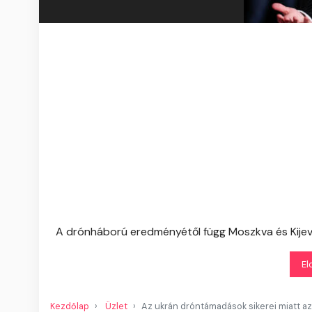
A drónháború eredményétől függ Moszkva és Kijev
El
Kezdőlap
Üzlet
Az ukrán dróntámadások sikerei miatt az