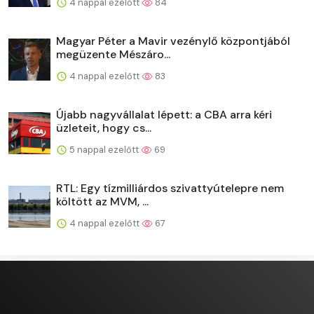
4 nappal ezelőtt
84
Magyar Péter a Mavir vezénylő központjából
megüzente Mészáro...
4 nappal ezelőtt
83
Újabb nagyvállalat lépett: a CBA arra kéri
üzleteit, hogy cs...
5 nappal ezelőtt
69
RTL: Egy tízmilliárdos szivattyútelepre nem
költött az MVM, ...
4 nappal ezelőtt
67