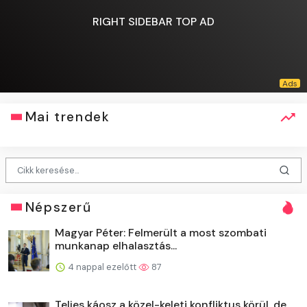
RIGHT SIDEBAR TOP AD
Mai trendek
Népszerű
Magyar Péter: Felmerült a most szombati
munkanap elhalasztás...
4 nappal ezelőtt
87
Teljes káosz a közel-keleti konfliktus körül, de