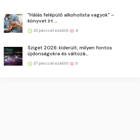
"Hálás felépülő alkoholista vagyok" –
könyvet írt ...
33 perccel ezelőtt
4
Sziget 2026: kiderült, milyen fontos
újdonságokra és változá...
37 perccel ezelőtt
9