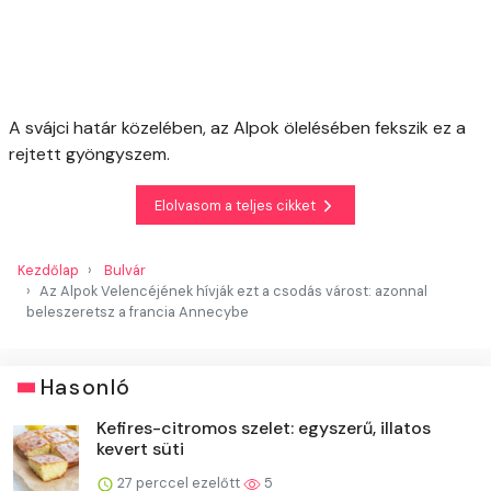
A svájci határ közelében, az Alpok ölelésében fekszik ez a
rejtett gyöngyszem.
Elolvasom a teljes cikket
Kezdőlap
Bulvár
Az Alpok Velencéjének hívják ezt a csodás várost: azonnal
beleszeretsz a francia Annecybe
Hasonló
Kefires-citromos szelet: egyszerű, illatos
kevert süti
27 perccel ezelőtt
5