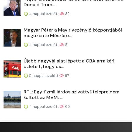
Donald Trum...
4 nappal ezelőtt
82
Magyar Péter a Mavir vezénylő központjából
megüzente Mészáro...
4 nappal ezelőtt
81
Újabb nagyvállalat lépett: a CBA arra kéri
üzleteit, hogy cs...
5 nappal ezelőtt
67
RTL: Egy tízmilliárdos szivattyútelepre nem
költött az MVM, ...
4 nappal ezelőtt
65