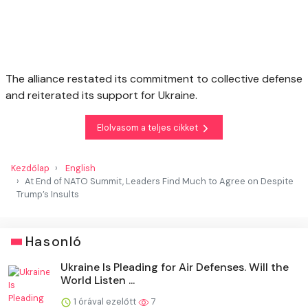
The alliance restated its commitment to collective defense
and reiterated its support for Ukraine.
Elolvasom a teljes cikket
Kezdőlap
English
At End of NATO Summit, Leaders Find Much to Agree on Despite
Trump’s Insults
Hasonló
Ukraine Is Pleading for Air Defenses. Will the
World Listen ...
1 órával ezelőtt
7