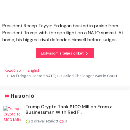
President Recep Tayyip Erdogan basked in praise from
President Trump with the spotlight on a NATO summit. At
home, his biggest rival defended himself before judges.
Elolvasom a teljes cikket
Kezdőlap
English
As Erdogan Hosted NATO, His Jailed Challenger Was in Court
Hasonló
Trump Crypto Took $100 Million From a
Businessman With Red F...
2 órával ezelőtt
9