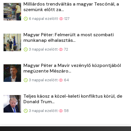
Milliárdos trendváltás a magyar Tescónál, a
szemünk előtt za...
6 nappal ezelőtt
127
Magyar Péter: Felmerült a most szombati
munkanap elhalasztás...
3 nappal ezelőtt
72
Magyar Péter a Mavir vezénylő központjából
megüzente Mészáro...
3 nappal ezelőtt
64
Teljes káosz a közel-keleti konfliktus körül, de
Donald Trum...
3 nappal ezelőtt
58