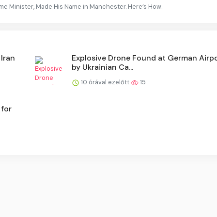
ime Minister, Made His Name in Manchester. Here’s How.
 Iran
Explosive Drone Found at German Airp
by Ukrainian Ca...
10 órával ezelőtt
15
 for