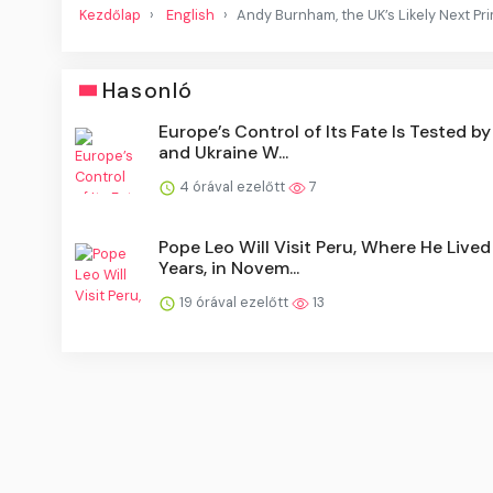
Kezdőlap
English
Andy Burnham, the UK’s Likely Next Pr
Hasonló
Europe’s Control of Its Fate Is Tested by
and Ukraine W...
4 órával ezelőtt
7
Pope Leo Will Visit Peru, Where He Lived
Years, in Novem...
19 órával ezelőtt
13