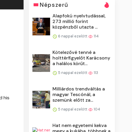
Népszerű
Alapfokú nyelvtudással,
273 millió forint
közpénzből utazta ...
6 nappal ezelőtt
114
Kötelezővé tenné a
holttérfigyelőt Karácsony
a halálos körűt...
5 nappal ezelőtt
113
Milliárdos trendváltás a
magyar Tescónál, a
d his
szemünk előtt za...
5 nappal ezelőtt
104
Hat nem egyetemi kekva
megy a kukába, többnek a