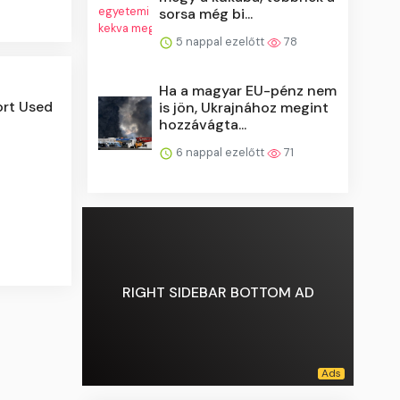
sorsa még bi...
5 nappal ezelőtt
78
Ha a magyar EU-pénz nem
ort Used
is jön, Ukrajnához megint
hozzávágta...
6 nappal ezelőtt
71
RIGHT SIDEBAR BOTTOM AD