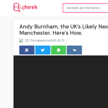
Andy Burnham, the UK’s Likely Nex
Manchester. Here’s How.
1 hónappal ezelőtt
31