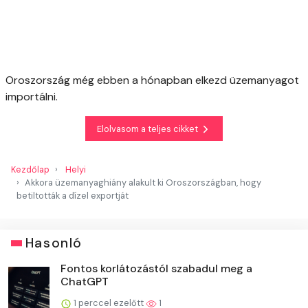
Oroszország még ebben a hónapban elkezd üzemanyagot
importálni.
Elolvasom a teljes cikket
Kezdőlap
Helyi
Akkora üzemanyaghiány alakult ki Oroszországban, hogy
betiltották a dízel exportját
Hasonló
Fontos korlátozástól szabadul meg a
ChatGPT
1 perccel ezelőtt
1