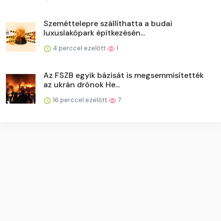
Szeméttelepre szállíthatta a budai
luxuslakópark építkezésén...
4 perccel ezelőtt
1
Az FSZB egyik bázisát is megsemmisítették
az ukrán drónok He...
16 perccel ezelőtt
7