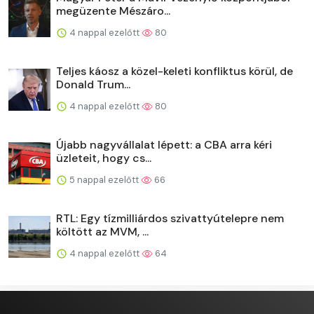
megüzente Mészáro...
4 nappal ezelőtt
80
Teljes káosz a közel-keleti konfliktus körül, de
Donald Trum...
4 nappal ezelőtt
80
Újabb nagyvállalat lépett: a CBA arra kéri
üzleteit, hogy cs...
5 nappal ezelőtt
66
RTL: Egy tízmilliárdos szivattyútelepre nem
költött az MVM, ...
4 nappal ezelőtt
64