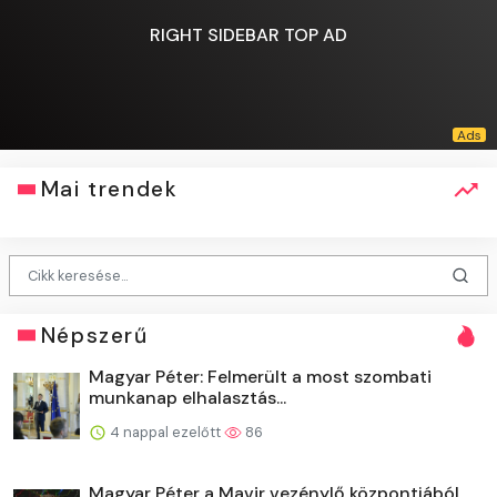
RIGHT SIDEBAR TOP AD
Mai trendek
Népszerű
Magyar Péter: Felmerült a most szombati
munkanap elhalasztás...
4 nappal ezelőtt
86
Magyar Péter a Mavir vezénylő központjából