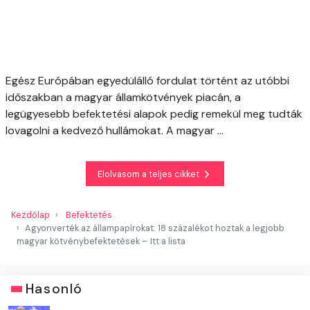
Egész Európában egyedülálló fordulat történt az utóbbi
időszakban a magyar államkötvények piacán, a
legügyesebb befektetési alapok pedig remekül meg tudták
lovagolni a kedvező hullámokat. A magyar ...
Elolvasom a teljes cikket
Kezdőlap
Befektetés
Agyonverték az állampapírokat: 18 százalékot hoztak a legjobb
magyar kötvénybefektetések – Itt a lista
Hasonló