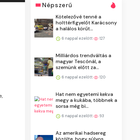
Népszerű
Kötelezővé tenné a
holttérfigyelőt Karácsony
a halálos körűt...
6 nappal ezelőtt
127
Milliárdos trendváltás a
magyar Tescónál, a
szemünk előtt za...
6 nappal ezelőtt
120
Hat nem egyetemi kekva
e,
megy a kukába, többnek a
sorsa még bi...
6 nappal ezelőtt
93
Az amerikai hadsereg
közölte, hogy súlyos