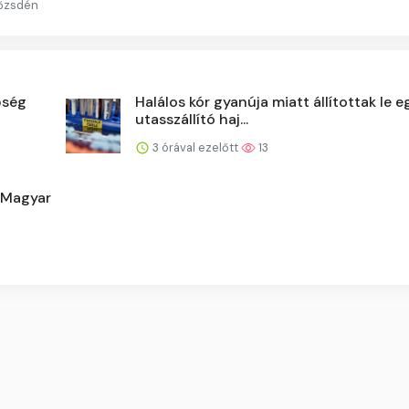
tőzsdén
őség
Halálos kór gyanúja miatt állítottak le e
utasszállító haj...
3 órával ezelőtt
13
t Magyar