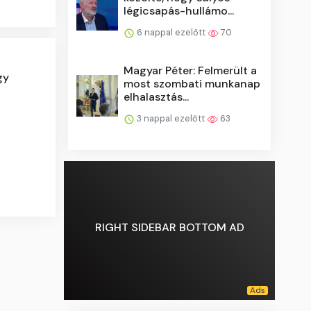
légicsapás-hullámo...
6 nappal ezelőtt
70
Magyar Péter: Felmerült a
gy
most szombati munkanap
elhalasztás...
3 nappal ezelőtt
63
RIGHT SIDEBAR BOTTOM AD