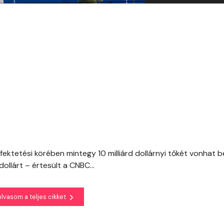
befektetési körében mintegy 10 milliárd dollárnyi tőkét vonhat b
dollárt – értesült a CNBC...
olvasom a teljes cikket