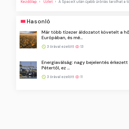
Kezdőlap
Üzlet
A SpaceX után újabb űróriás tarolhat a 
Hasonló
Már több tízezer áldozatot követelt a h
Európában, és mé...
3 órával ezelőtt
13
Energiaválság: nagy bejelentés érkezet
Pétertől, ez ...
3 órával ezelőtt
11