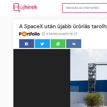
A SpaceX után újabb űróriás tarolh
4 héttel ezelőtt
27