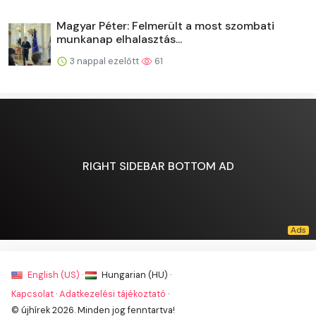
Magyar Péter: Felmerült a most szombati
munkanap elhalasztás...
3 nappal ezelőtt
61
RIGHT SIDEBAR BOTTOM AD
English (US) ·
Hungarian (HU) ·
Kapcsolat
·
Adatkezelési tájékoztató
·
© újhírek 2026. Minden jog fenntartva!