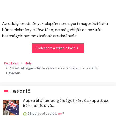
Az eddigi eredmények alapján nem nyert megerősítést a
bűncselekmény elkövetése, de még várják az osztrák
hatóságok nyomozásának eredményét.
Elolvasom a teljes cikket
Kezdőlap
Helyi
A NAV felfüggesztette a nyomozást az ukrán pénzszállító
ügyében
Hasonló
Ausztrál állampolgárságot kért és kapott az
iráni női focivá...
39 perccel ezelőtt
7