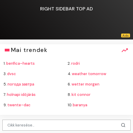
RIGHT SIDEBAR TOP AD
Mai trendek
1.
benfica–hearts
2.
rodri
3.
dvsc
4.
weather tomorrow
5.
погода завтра
6.
wetter morgen
7.
holnapi időjárás
8.
kit connor
9.
twente–dac
10.
baranya