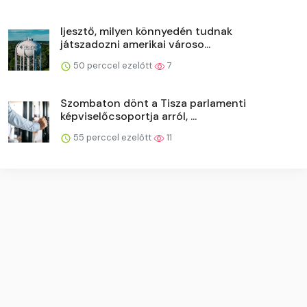
Ijesztő, milyen könnyedén tudnak
játszadozni amerikai városo...
50 perccel ezelőtt
7
Szombaton dönt a Tisza parlamenti
képviselőcsoportja arról, ...
55 perccel ezelőtt
11