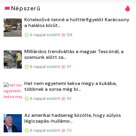
Népszerű
Kötelezővé tenné a holttérfigyelőt Karácsony
a halálos körűt...
6 nappal ezelőtt
126
Milliárdos trendváltás a magyar Tescónál, a
szemünk előtt za...
6 nappal ezelőtt
117
Hat nem egyetemi kekva megy a kukába,
többnek a sorsa még bi...
6 nappal ezelőtt
93
Az amerikai hadsereg közölte, hogy súlyos
légicsapás-hullámo...
6 nappal ezelőtt
70