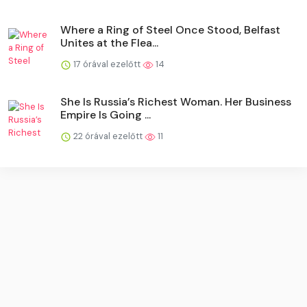
Where a Ring of Steel Once Stood, Belfast
Unites at the Flea...
17 órával ezelőtt
14
She Is Russia’s Richest Woman. Her Business
Empire Is Going ...
22 órával ezelőtt
11