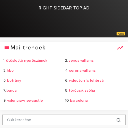
RIGHT SIDEBAR TOP AD
Mai trendek
1.
ötöslottó nyerőszámok
2.
venus williams
3.
hbo
4.
serena williams
5.
botrány
6.
videoton fc fehérvár
7.
barca
8.
törőcsik zsófia
9.
valencia–newcastle
10.
barcelona