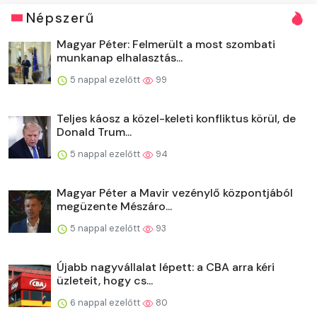
Népszerű
Magyar Péter: Felmerült a most szombati
munkanap elhalasztás...
5 nappal ezelőtt
99
Teljes káosz a közel-keleti konfliktus körül, de
Donald Trum...
5 nappal ezelőtt
94
Magyar Péter a Mavir vezénylő központjából
megüzente Mészáro...
5 nappal ezelőtt
93
Újabb nagyvállalat lépett: a CBA arra kéri
üzleteit, hogy cs...
6 nappal ezelőtt
80